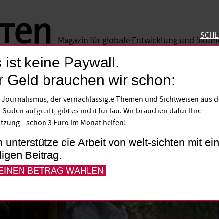
SCHL
Magazin für globale Entwicklung und öku
 ist keine Paywall.
SCHLIE
r Geld brauchen wir schon:
 Journalismus, der vernachlässigte Themen und Sichtweisen aus 
 Süden aufgreift, gibt es nicht für lau. Wir brauchen dafür Ihre
tzung – schon 3 Euro im Monat helfen!
h unterstütze die Arbeit von welt-sichten mit e
lligen Beitrag.
 EINEN BETRAG WÄHLEN