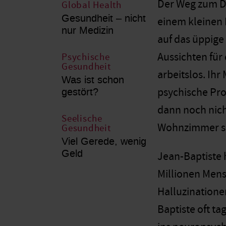
Der Weg zum Do
Global Health
Gesundheit – nicht
einem kleinen 
nur Medizin
auf das üppige
Aussichten für 
Psychische
Gesundheit
arbeitslos. Ihr
Was ist schon
gestört?
psychische Pro
dann noch nich
Seelische
Wohnzimmer sit
Gesundheit
Viel Gerede, wenig
Geld
Jean-Baptiste 
Millionen Mens
Halluzinatione
Baptiste oft t