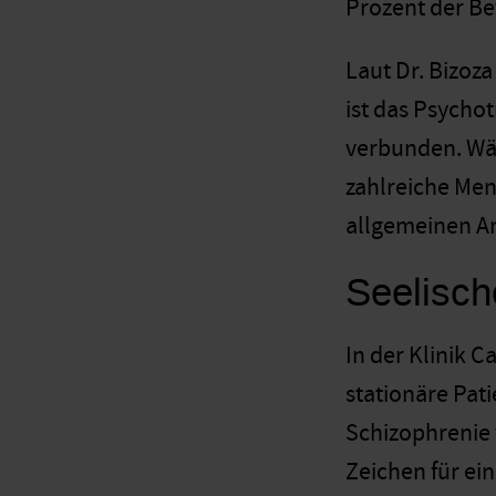
Prozent der Be
Laut Dr. Bizoz
ist das Psycho
verbunden. Wäh
zahlreiche Me
allgemeinen An
Seelisch
In der Klinik 
stationäre Pat
Schizophrenie 
Zeichen für ei