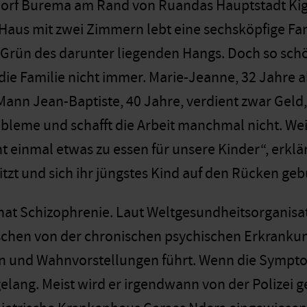
rf Burema am Rand von Ruandas Hauptstadt Kigali 
Haus mit zwei Zimmern lebt eine sechsköpfige Fami
 Grün des darunter liegenden Hangs. Doch so schön
die Familie nicht immer. Marie-Jeanne, 32 Jahre a
 Mann Jean-Baptiste, 40 Jahre, verdient zwar Geld,
bleme und schafft die Arbeit manchmal nicht. Weil
t einmal etwas zu essen für unsere Kinder“, erklä
zt und sich ihr jüngstes Kind auf den Rücken ge
hat Schizophrenie. Laut Weltgesundheitsorganisa
chen von der chronischen psychischen Erkrankun
n und Wahnvorstellungen führt. Wenn die Sympto
agelang. Meist wird er irgendwann von der Polizei 