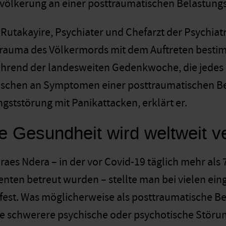
völkerung an einer posttraumatischen Belastung
a Rutakayire, Psychiater und Chefarzt der Psychi
trauma des Völkermords mit dem Auftreten besti
rend der landesweiten Gedenkwoche, die jedes Jah
nschen an Symptomen einer posttraumatischen Be
gststörung mit Panikattacken, erklärt er.
e Gesundheit wird weltweit v
Caraes Ndera – in der vor Covid-19 täglich mehr a
ienten betreut wurden – stellte man bei vielen ei
fest. Was möglicherweise als posttraumatische B
ne schwerere psychische oder psychotische Störung