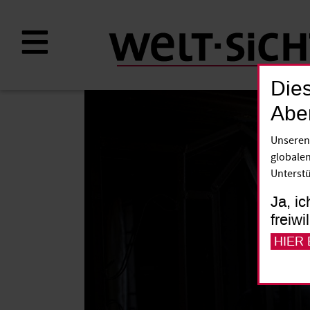
Direkt
zum
Inhalt
Dies
Abe
Unseren
globalen
Unterstü
Ja, ic
freiwi
HIER