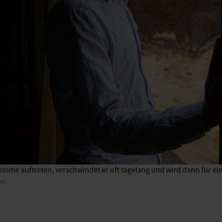
tome auftreten, verschwindet er oft tagelang und wird dann für ei
on