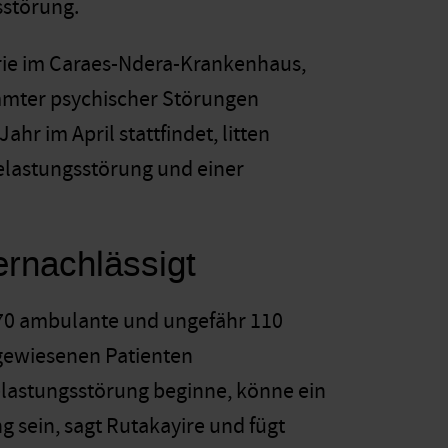
sstörung.
atrie im Caraes-Ndera-Krankenhaus,
mmter psychischer Störungen
r im April stattfindet, litten
lastungsstörung und einer
ernachlässigt
ls 70 ambulante und ungefähr 110
ngewiesenen Patienten
elastungsstörung beginne, könne ein
 sein, sagt Rutakayire und fügt