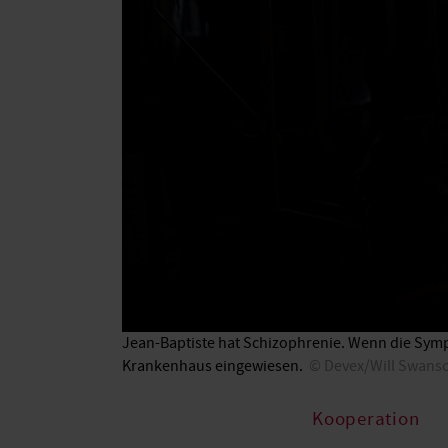
Jean-Baptiste hat Schizophrenie. Wenn die Symp
Krankenhaus eingewiesen.
Devex/Will Swans
Kooperation