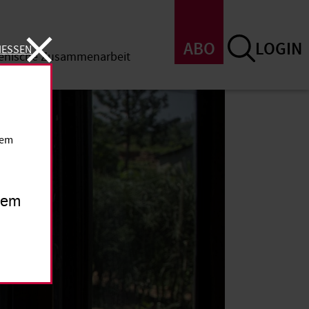
ABO
LOGIN
IESSEN
menische Zusammenarbeit
SSEN
dem
inem