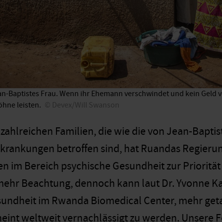
an-Baptistes Frau. Wenn ihr Ehemann verschwindet und kein Geld v
öhne leisten.
Devex/Will Swanson
 zahlreichen Familien, die wie die von Jean-Bapti
krankungen betroffen sind, hat Ruandas Regierun
en im Bereich psychische Gesundheit zur Prioritä
 mehr Beachtung, dennoch kann laut Dr. Yvonne Ka
sundheit im Rwanda Biomedical Center, mehr geta
eint weltweit vernachlässigt zu werden. Unsere Fo