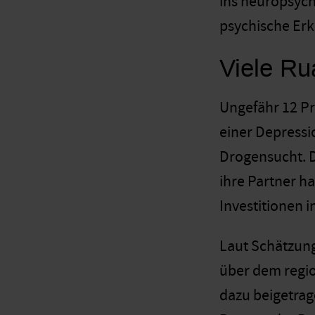
ins neuropsych
psychische Er
Viele Ru
Ungefähr 12 Pr
einer Depressi
Drogensucht. D
ihre Partner h
Investitionen i
Laut Schätzung
über dem regio
dazu beigetrag