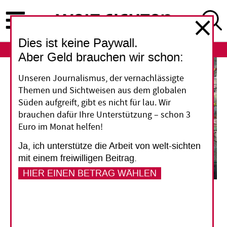
Direkt
zum
Inhalt
Dies ist keine Paywall.
ABO
LOGIN
Aber Geld brauchen wir schon:
Unseren Journalismus, der vernachlässigte
Themen und Sichtweisen aus dem globalen
Süden aufgreift, gibt es nicht für lau. Wir
brauchen dafür Ihre Unterstützung – schon 3
Euro im Monat helfen!
Ja, ich unterstütze die Arbeit von welt-sichten
mit einem freiwilligen Beitrag.
HIER EINEN BETRAG WÄHLEN
Lutf Mahyoub (rechts) war in Saudi-Arabien, bis er die Gebühren für Einwanderer nicht
mehr zahlen konnte. In seiner Heimat Jemen fällt es dem Apotheker schwer, wieder Fuß
zu fassen.
Khalid Al-Banna
Arbeitsmigration