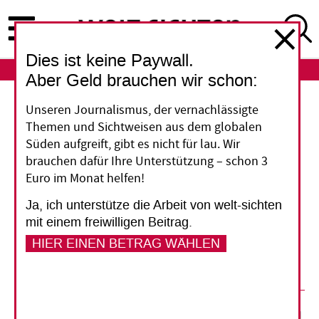
Direkt
zum
Inhalt
Dies ist keine Paywall.
ABO
LOGIN
Aber Geld brauchen wir schon:
Reife Leistung
Unseren Journalismus, der vernachlässigte
Themen und Sichtweisen aus dem globalen
Genkühe gegen den
Süden aufgreift, gibt es nicht für lau. Wir
brauchen dafür Ihre Unterstützung – schon 3
Klimawandel
Euro im Monat helfen!
Ja, ich unterstütze die Arbeit von welt-sichten
Was deutsche Qualitäts-Rasierklingen mit
mit einem freiwilligen Beitrag.
afrikanischen Rindern zu tun haben? Sehr viel!
HIER EINEN BETRAG WÄHLEN
Die Glosse von welt-sichten.
28. Februar 2022