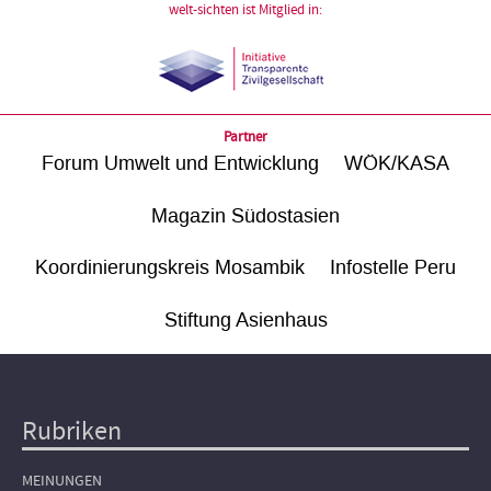
welt-sichten ist Mitglied in:
Partner
Forum Umwelt und Entwicklung
WÖK/KASA
Magazin Südostasien
Koordinierungskreis Mosambik
Infostelle Peru
Stiftung Asienhaus
Rubriken
Hauptnavigation
MEINUNGEN