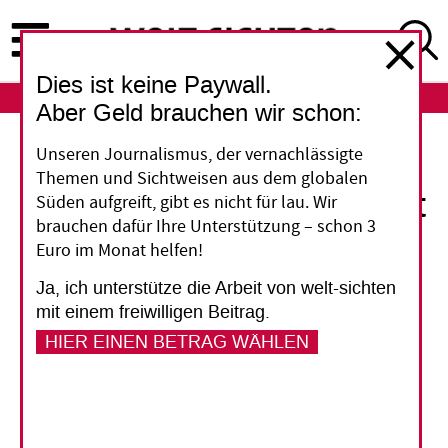
Direkt
zum
Inhalt
Dies ist keine Paywall.
ABO
LOGIN
Aber Geld brauchen wir schon:
Brüssel
Unseren Journalismus, der vernachlässigte
Themen und Sichtweisen aus dem globalen
Studie: Industrielobby hat
Süden aufgreift, gibt es nicht für lau. Wir
brauchen dafür Ihre Unterstützung – schon 3
EU-Lieferkettengesetz
Euro im Monat helfen!
verwässert
Ja, ich unterstütze die Arbeit von welt-sichten
mit einem freiwilligen Beitrag.
HIER EINEN BETRAG WÄHLEN
Eine Studie zeigt, dass der Entwurf für ein
Lieferkettengesetz der EU hätte deutlich
schärfer ausfallen sollen.