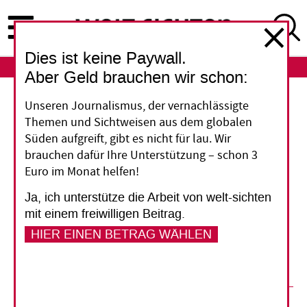
Direkt
zum
Inhalt
Dies ist keine Paywall.
ABO
LOGIN
Aber Geld brauchen wir schon:
Frankreich und Afrika
Unseren Journalismus, der vernachlässigte
Themen und Sichtweisen aus dem globalen
Macrons Neustart
Süden aufgreift, gibt es nicht für lau. Wir
brauchen dafür Ihre Unterstützung – schon 3
Euro im Monat helfen!
Frankreichs Präsident hat Initiativen für eine
neue Afrika-Politik ergriffen. Warum aber die
Ja, ich unterstütze die Arbeit von welt-sichten
alte Sahel-Politik fortgeführt wird und den
mit einem freiwilligen Beitrag.
Neustart vereitelt, erklärt ein Papier der SWP
HIER EINEN BETRAG WÄHLEN
Berlin.
12. Oktober 2022
Bernd Ludermann