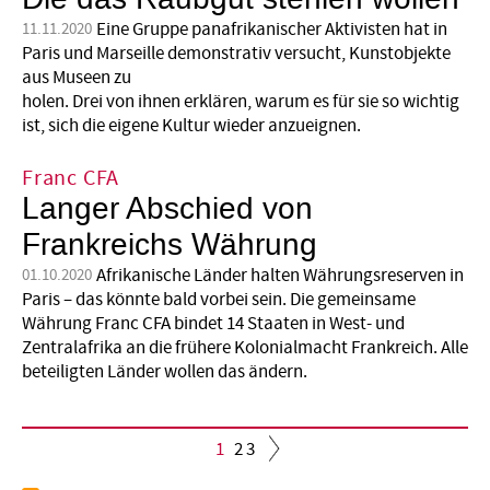
Eine Gruppe panafrikanischer Aktivisten hat in
11.11.2020
Paris und Marseille demonstrativ versucht, Kunstobjekte
aus Museen zu
holen. Drei von ihnen erklären, warum es für sie so wichtig
ist, sich die eigene Kultur wieder anzueignen.
Franc CFA
Langer Abschied von
Frankreichs Währung
Afrikanische Länder halten Währungsreserven in
01.10.2020
Paris – das könnte bald vorbei sein. Die gemeinsame
Währung Franc CFA bindet 14 Staaten in West- und
Zentralafrika an die frühere Kolonialmacht Frankreich. Alle
beteiligten Länder wollen das ändern.
Aktuelle
1
Seite
2
Seite
3
Seite
Seitennummerierung