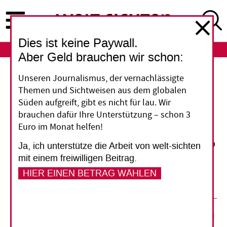
Direkt
zum
Inhalt
Dies ist keine Paywall.
ABO
LOGIN
Aber Geld brauchen wir schon:
Reife Leistung
Unseren Journalismus, der vernachlässigte
Themen und Sichtweisen aus dem globalen
Europas Sonderstellung
Süden aufgreift, gibt es nicht für lau. Wir
brauchen dafür Ihre Unterstützung – schon 3
Euro im Monat helfen!
Europa sei ein gepflegter Garten, der Rest der
Welt gleiche eher einem Dschungel, meint Josep
Ja, ich unterstütze die Arbeit von welt-sichten
Borrell. Ist er nun unter die Gärtner gegangen?
mit einem freiwilligen Beitrag.
Unsere Glosse.
HIER EINEN BETRAG WÄHLEN
21. November 2022