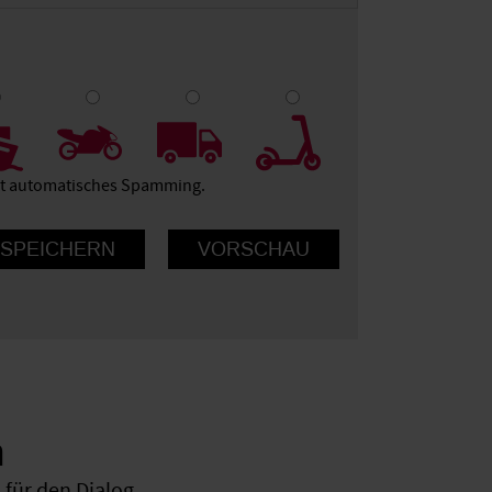
9
10
ert automatisches Spamming.
n
für den Dialog