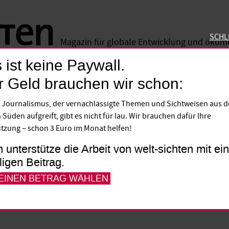
SCHL
Magazin für globale Entwicklung und öku
 ist keine Paywall.
SCHLIE
r Geld brauchen wir schon:
sec
 Journalismus, der vernachlässigte Themen und Sichtweisen aus 
nsam gegen den Hung
 Süden aufgreift, gibt es nicht für lau. Wir brauchen dafür Ihre
tzung – schon 3 Euro im Monat helfen!
 Jahren hat sich in der Schweiz die Allianz
h unterstütze die Arbeit von welt-sichten mit e
lligen Beitrag.
luss von sechs Schweizer
 EINEN BETRAG WÄHLEN
nen mit dem gemeinsamen Ziel, den Hunge
tion?