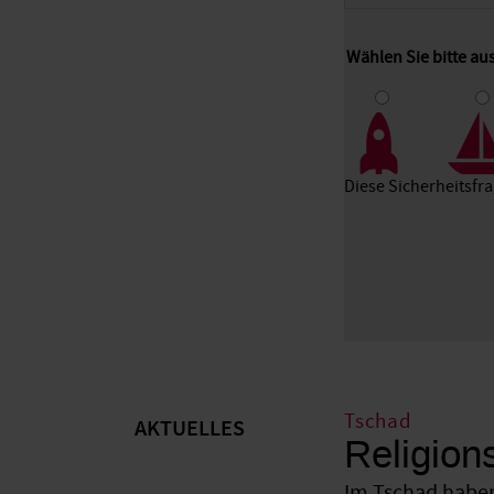
Wählen Sie bitte a
1
2
3
Diese Sicherheitsfr
Tschad
AKTUELLES
Religion
Im Tschad haben