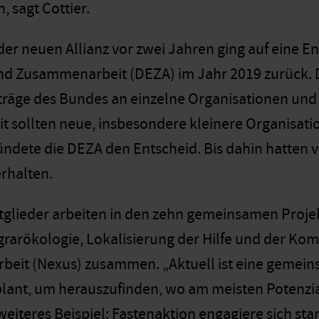
 sagt Cottier.
er neuen Allianz vor zwei Jahren ging auf eine En
d Zusammenarbeit (DEZA) im Jahr 2019 zurück. Di
träge des Bundes an einzelne Organisationen und e
it sollten neue, insbesondere kleinere Organisa
ündete die DEZA den Entscheid. Bis dahin hatten 
rhalten.
tglieder arbeiten in den zehn gemeinsamen Projek
arökologie, Lokalisierung der Hilfe und der Komb
rbeit (Nexus) zusammen. „Aktuell ist eine geme
ant, um herauszufinden, wo am meisten Potenzial f
eiteres Beispiel: Fastenaktion engagiere sich sta