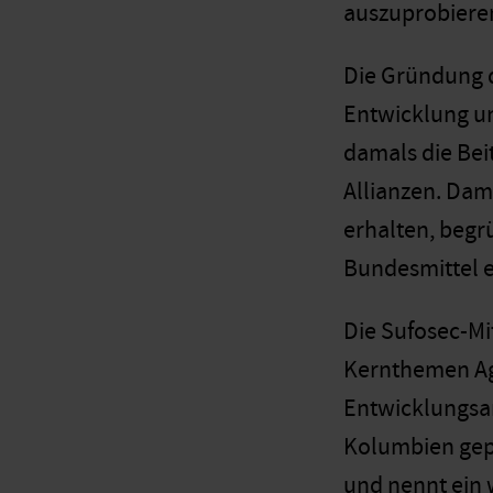
auszuprobieren,
Die Gründung d
Entwicklung un
damals die Bei
Allianzen. Dam
erhalten, begr
Bundesmittel e
Die Sufosec-Mi
Kernthemen Agr
Entwicklungsa
Kolumbien gepl
und nennt ein w