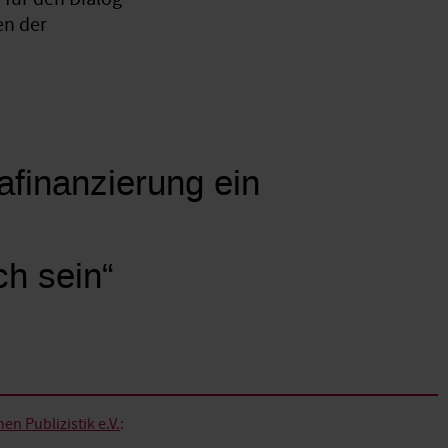
en der
mafinanzierung ein
ch sein“
n Publizistik e.V.
: