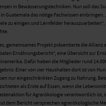
zen in Bewässerungstechniken. Nun soll das Suf
 in Guatemala das nötige Fachwissen einbringen. 
le zu einigen und Lernfelder herauszuarbeiten“, 
hte.
ßes, gemeinsames Projekt präsentierte die Allianz
balen Ernährungsbericht“, eine Übersicht zur Ernä
einamerika. Dafür haben die Mitglieder rund 14.0
gebnis: Einer von vier Haushalten dort ist von Hu
ben nur eingeschränkten Zugang zu Nahrung. Bet
rzichteten als Erste auf Essen, wenn die Lebensmit
Fastenaktion für Agrarökologie verantwortlich ist,
aut dem Bericht versprechen agrarökologische Me