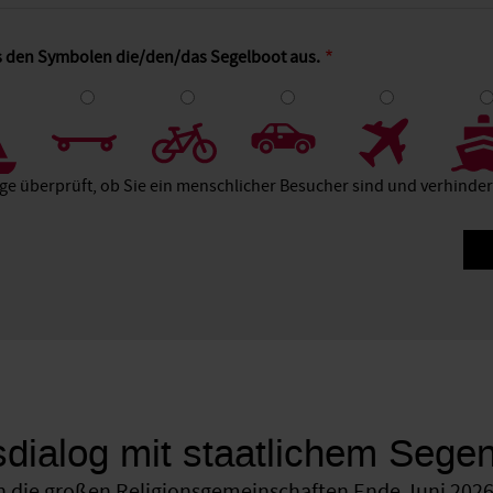
us den Symbolen die/den/das Segelboot aus.
4
5
6
7
8
age überprüft, ob Sie ein menschlicher Besucher sind und verhind
sdialog mit staatlichem Sege
 die großen Religionsgemeinschaften Ende Juni 2026 