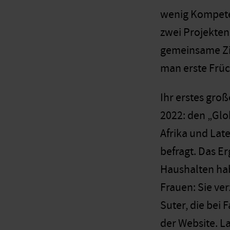
wenig Kompeten
zwei Projekten
gemeinsame Zie
man erste Früc
Ihr erstes gro
2022: den „Glo
Afrika und Lat
befragt. Das Er
Haushalten ha
Frauen: Sie ve
Suter, die bei 
der Website. L