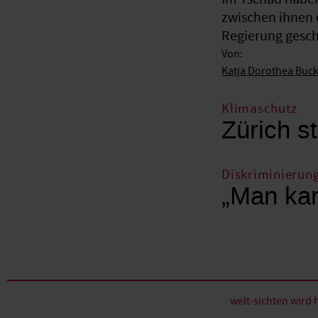
zwischen ihnen 
Regierung gesche
Von:
Katja Dorothea Buc
Klimaschutz
Zürich st
Diskriminierun
„Man kan
welt-sichten wir