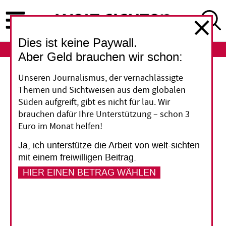
Direkt
zum
Inhalt
Dies ist keine Paywall.
ABO
LOGIN
Aber Geld brauchen wir schon:
Simbabwe
Unseren Journalismus, der vernachlässigte
Themen und Sichtweisen aus dem globalen
Lithiumabbau auf Kosten
Süden aufgreift, gibt es nicht für lau. Wir
brauchen dafür Ihre Unterstützung – schon 3
der Bevölkerung
Euro im Monat helfen!
Ja, ich unterstütze die Arbeit von welt-sichten
Von der steigenden globalen Nachfrage an
mit einem freiwilligen Beitrag.
Lithium will auch Simbabwe profitieren. Doch
HIER EINEN BETRAG WÄHLEN
die Arbeitsbedingungen in den Minen sind sehr
schlecht und die ökologischen und sozialen
Folgeschäden des Abbaus schwerwiegend, zeigt
ein Forschungsbericht.