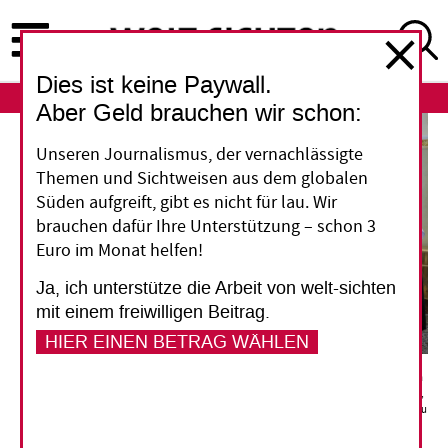
Direkt
zum
Inhalt
Dies ist keine Paywall.
ABO
LOGIN
Aber Geld brauchen wir schon:
Unseren Journalismus, der vernachlässigte
Themen und Sichtweisen aus dem globalen
Süden aufgreift, gibt es nicht für lau. Wir
brauchen dafür Ihre Unterstützung – schon 3
Euro im Monat helfen!
Ja, ich unterstütze die Arbeit von welt-sichten
mit einem freiwilligen Beitrag.
HIER EINEN BETRAG WÄHLEN
Der russische Präsident Wladimir Putin begrüßt den serbischen Bischof Irinej von Backa
(Mitte) vor einem Treffen mit russischen und serbischen orthodoxen christlichen Führern
im Kreml am 22. April 2025. Von links nach rechts: Metropolit Anthony von Wolokolamsk,
Bischof Irinej von Backa, der serbische Patriarch Porfirije und Patriarch Kirill von Moskau
und ganz Russland.
picture alliance / ZUMAPRESS.com/Gavriil Grigorov/Kremlin
Pool