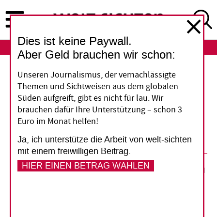
Direkt
zum
Inhalt
Dies ist keine Paywall.
ABO
LOGIN
Aber Geld brauchen wir schon:
Unseren Journalismus, der vernachlässigte
Ratlos im Westen
Themen und Sichtweisen aus dem globalen
Süden aufgreift, gibt es nicht für lau. Wir
Die USA und die EU wollen arabische Länder bei
brauchen dafür Ihre Unterstützung – schon 3
der Demokratisierung unterstützen - bislang
Euro im Monat helfen!
ohne klares Ziel
Ja, ich unterstütze die Arbeit von welt-sichten
mit einem freiwilligen Beitrag.
28. Januar 2013
Tarek Radwan
HIER EINEN BETRAG WÄHLEN
Vorlesen