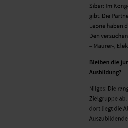
Siber: Im Kongo
gibt. Die Part
Leone haben d
Den versuchen
– Maurer-, Ele
Bleiben die j
Ausbildung?
Nilges: Die ra
Zielgruppe ab.
dort liegt die
Auszubildende