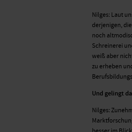
Nilges: Laut u
derjenigen, di
noch altmodisc
Schreinerei un
weiß aber nich
zu erheben und
Berufsbildungs
Und gelingt d
Nilges: Zunehm
Marktforschung
besser im Blic