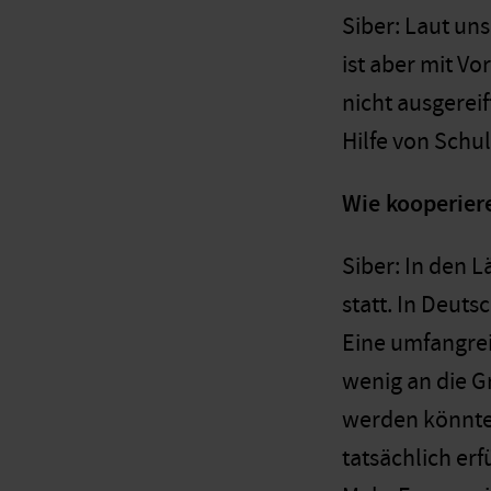
Siber: Laut un
ist aber mit V
nicht ausgereif
Hilfe von Schu
Wie kooperier
Siber: In den L
statt. In Deut
Eine umfangrei
wenig an die G
werden könnte.
tatsächlich erf