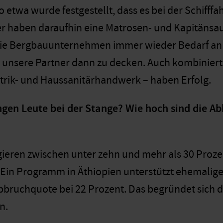
 etwa wurde festgestellt, dass es bei der Schifffa
ner haben daraufhin eine Matrosen- und Kapitänsau
ie Bergbauunternehmen immer wieder Bedarf an E
 unsere Partner dann zu decken. Auch kombinier
ktrik- und Haussanitärhandwerk – haben Erfolg.
ungen Leute bei der Stange? Wie hoch sind die 
ngieren zwischen unter zehn und mehr als 30 Proze
 Ein Programm in Äthiopien unterstützt ehemalige 
 Abbruchquote bei 22 Prozent. Das begründet sich 
n.