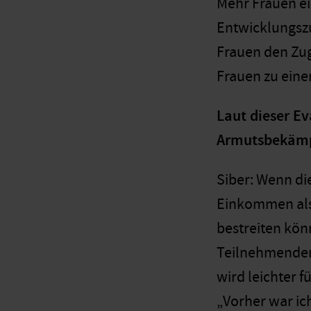
Mehr Frauen ei
Entwicklungsz
Frauen den Zug
Frauen zu eine
Laut dieser E
Armutsbekämpf
Siber: Wenn di
Einkommen als 
bestreiten kön
Teilnehmenden 
wird leichter f
„Vorher war ich