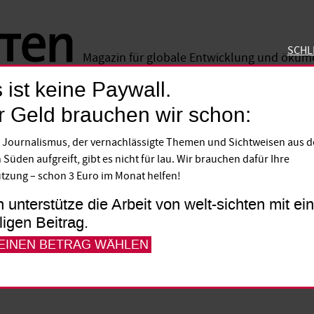
SCHL
Magazin für globale Entwicklung und öku
 ist keine Paywall.
SCHLIE
r Geld brauchen wir schon:
ung
 Journalismus, der vernachlässigte Themen und Sichtweisen aus 
traßenkind zum Unter
 Süden aufgreift, gibt es nicht für lau. Wir brauchen dafür Ihre
tzung – schon 3 Euro im Monat helfen!
hen aus armen Ländern kommen nach Europ
h unterstütze die Arbeit von welt-sichten mit e
lligen Beitrag.
 Leben hoffen. Vera Siber von Brot für die
 EINEN BETRAG WÄHLEN
lären, wie die kirchliche Berufsbildung i
 schaffen kann – und welche Berufe dort g