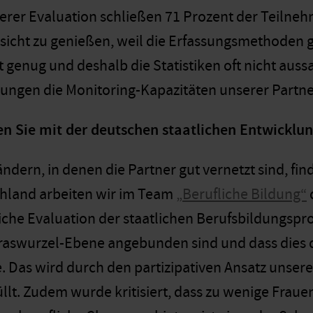
serer Evaluation schließen 71 Prozent der Teilneh
orsicht zu genießen, weil die Erfassungsmethode
t genug und deshalb die Statistiken oft nicht auss
lungen die Monitoring-Kapazitäten unserer Partne
en Sie mit der deutschen staatlichen Entwickl
ändern, in denen die Partner gut vernetzt sind, fi
schland arbeiten wir im Team
„Berufliche Bildung“
che Evaluation der staatlichen Berufsbildungsproj
raswurzel-Ebene angebunden sind und dass dies d
 Das wird durch den partizipativen Ansatz unsere
üllt. Zudem wurde kritisiert, dass zu wenige Frau