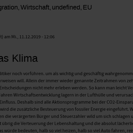
gration
Wirtschaft
undefined
EU
t)
am Mi., 11.12.2019 - 12:06
as Klima
litiker noch vorführen. um als wichtig und geschäftig wahrgenomm
weisen will. Allein der immer wieder genannte Zeitrahmen von zehn
rer Entscheidungen nicht mehr erleben werden. So kann man leicht 
 Jahren Wirtschaftsentwicklung lagern in der Lufthülle und verursa
i Einfluss. Deshalb sind alle Aktionsprogramme bei der CO2-Einspa
ird die zusätzliche Besteuerung von fossiler Energie eingeführt
n die verärgerten Bürger und Steuerzahler wild um sich schlagen u
 übrig die Verteuerung der Lebenshaltung und die absolut lächer
würde bedeuten, halb so viel heizen, halb so viel Auto fahren, rei