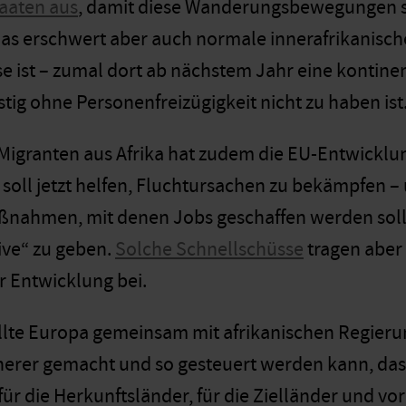
taaten aus
, damit diese Wanderungsbewegungen 
as erschwert aber auch normale innerafrikanische
sse ist – zumal dort ab nächstem Jahr eine kontin
ristig ohne Personenfreizügigkeit nicht zu haben ist
 Migranten aus Afrika hat zudem die EU-Entwickl
soll jetzt helfen, Fluchtursachen zu bekämpfen – u
aßnahmen, mit denen Jobs geschaffen werden sol
ive“ zu geben.
Solche Schnellschüsse
tragen aber 
r Entwicklung bei.
llte Europa gemeinsam mit afrikanischen Regieru
cherer gemacht und so gesteuert werden kann, dass
für die Herkunftsländer, für die Zielländer und vor