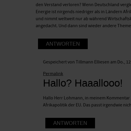
den Verstand verloren? Wenn Deutschland vergle
Energie ist nirgends niedriger als in Ländern Af
und nimmt weltweit nur ab während Wirtschaftskr
angedacht. Und dann sind wieder andere Theme
ANTWORTEN
Gespeichert von
Tillmann Elliesen
am Do., 12
Antwort
Permalink
Hallo? Haaallooo!
auf
Von
der
Hallo Herr Lohmann, in meinem Kommentar g
Leyen
Afrikapolitik der EU. Das passt irgendwie ni
und
das
ANTWORTEN
Klima
von