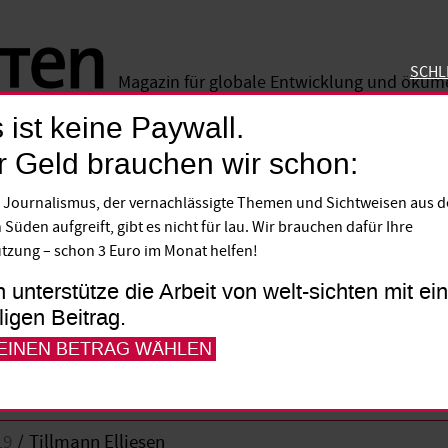
SCHL
Magazin für globale Entwicklung und öku
 ist keine Paywall.
SCHLIE
r Geld brauchen wir schon:
 Journalismus, der vernachlässigte Themen und Sichtweisen aus 
er Leyens Traum
 Süden aufgreift, gibt es nicht für lau. Wir brauchen dafür Ihre
tzung – schon 3 Euro im Monat helfen!
Chefin sollte den Afrikanern nicht nur zu
h unterstütze die Arbeit von welt-sichten mit e
lligen Beitrag.
en, meint Tillmann Elliesen.
 EINEN BETRAG WÄHLEN
19
Tillmann Elliesen