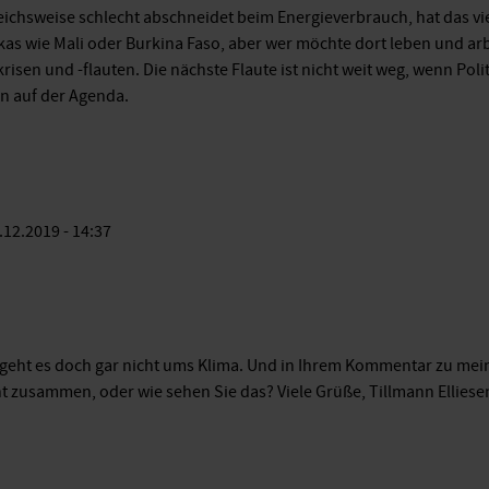
ichsweise schlecht abschneidet beim Energieverbrauch, hat das vi
rikas wie Mali oder Burkina Faso, aber wer möchte dort leben und a
isen und -flauten. Die nächste Flaute ist nicht weit weg, wenn Pol
n auf der Agenda.
.12.2019 - 14:37
eht es doch gar nicht ums Klima. Und in Ihrem Kommentar zu mei
cht zusammen, oder wie sehen Sie das? Viele Grüße, Tillmann Elliese