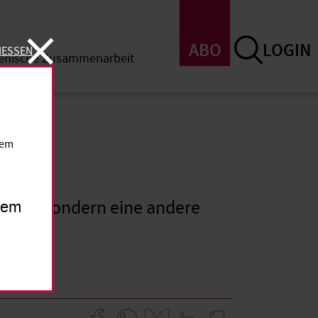
ABO
LOGIN
IESSEN
menische Zusammenarbeit
SSEN
dem
hören, sondern eine andere
inem