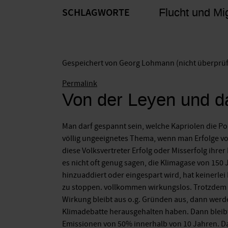
Flucht und Mi
SCHLAGWORTE
Gespeichert von
Georg Lohmann (nicht überprüf
Permalink
Von der Leyen und d
Man darf gespannt sein, welche Kapriolen die Po
völlig ungeeignetes Thema, wenn man Erfolge vor
diese Volksvertreter Erfolg oder Misserfolg ih
es nicht oft genug sagen, die Klimagase von 150
hinzuaddiert oder eingespart wird, hat keinerle
zu stoppen. vollkommen wirkungslos. Trotzdem w
Wirkung bleibt aus o.g. Gründen aus, dann werde
Klimadebatte herausgehalten haben. Dann bleibt
Emissionen von 50% innerhalb von 10 Jahren. Das 