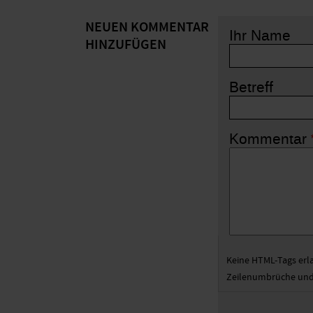
Georg
NEUEN KOMMENTAR
Lohmann
Ihr Name
HINZUFÜGEN
(nicht
überprüft)
Betreff
Kommentar
Keine HTML-Tags erl
Zeilenumbrüche und 