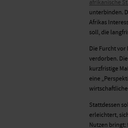
afrikanische S
unterbinden. D
Afrikas Intere
soll, die langf
Die Furcht vor
verdorben. Die 
kurzfristige M
eine „Perspekt
wirtschaftliche
Stattdessen so
erleichtert, si
Nutzen bringt: 