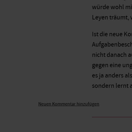
würde wohl min
Leyen träumt, 
Ist die neue K
Aufgabenbeschr
nicht danach a
gegen eine ung
es ja anders a
sondern lernt 
Neuen Kommentar hinzufügen