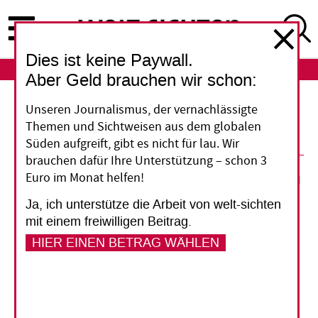
Direkt
zum
Inhalt
Dies ist keine Paywall.
ABO
LOGIN
Aber Geld brauchen wir schon:
Unseren Journalismus, der vernachlässigte
Alles ganz normal
Themen und Sichtweisen aus dem globalen
Süden aufgreift, gibt es nicht für lau. Wir
brauchen dafür Ihre Unterstützung – schon 3
22. Januar 2014
Euro im Monat helfen!
Ja, ich unterstütze die Arbeit von welt-sichten
Vorlesen
mit einem freiwilligen Beitrag.
HIER EINEN BETRAG WÄHLEN
Die Kirchen in Baden-Württemberg finden es nicht
gut, dass Schülern und Schülerinnen im Ländle der
Eindruck vermittelt werden soll, schwul oder