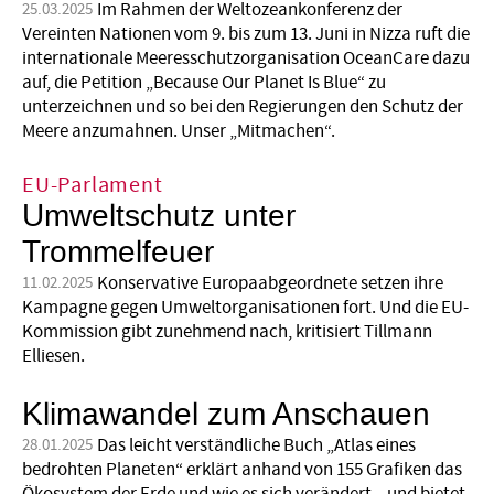
Im Rahmen der Weltozeankonferenz der
25.03.2025
Vereinten Nationen vom 9. bis zum 13. Juni in Nizza ruft die
internationale Meeresschutzorganisation OceanCare dazu
auf, die Petition „Because Our Planet Is Blue“ zu
unterzeichnen und so bei den Regierungen den Schutz der
Meere anzumahnen. Unser „Mitmachen“.
EU-Parlament
Umweltschutz unter
Trommelfeuer
Konservative Europaabgeordnete setzen ihre
11.02.2025
Kampagne gegen Umweltorganisationen fort. Und die EU-
Kommission gibt zunehmend nach, kritisiert Tillmann
Elliesen.
Klimawandel zum Anschauen
Das leicht verständliche Buch „Atlas eines
28.01.2025
bedrohten Planeten“ erklärt anhand von 155 Grafiken das
Ökosystem der Erde und wie es sich verändert – und bietet