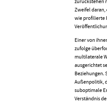
zurückstehen m
Zweifel daran, 
wie profilierte
Veröffentlichu
Einer von ihne
zufolge überf
multilaterale 
ausgerichtet s
Beziehungen. S
Außenpolitik, 
suboptimale Erg
Verständnis de