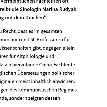
 vermeintlichen Fachleuten oft
reibt die Sinologin Marina Rud­yak
og mit dem Drachen".
zu Recht, dass es im gesamten
aum nur rund 50 Professuren für
issenschaften gibt, dagegen allein
ren für Altphilologie und
t läsen hierzulande China-Fachleute
nglischen Übersetzungen politischer
iginalen meist inhaltlich abwichen.
sagen des kommunistischen Regimes
nda, sondern zeigten dessen