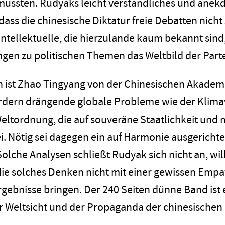
üssten. Rudyaks leicht verständliches und anekd
dass die chinesische Diktatur freie Debatten nicht 
 Intellektuelle, die hierzulande kaum bekannt sind,
ngen zu politischen Themen das Weltbild der Part
n ist Zhao Tingyang von der Chinesischen Akademi
ordern drängende globale Probleme wie der Klim
Weltordnung, die auf souveräne Staatlichkeit und 
ei. Nötig sei dagegen ein auf Harmonie ausgerichte
olche Analysen schließt Rudyak sich nicht an, wi
die solches Denken nicht mit einer gewissen Empat
ebnisse bringen. Der 240 Seiten dünne Band ist ein
r Weltsicht und der Propaganda der chinesischen