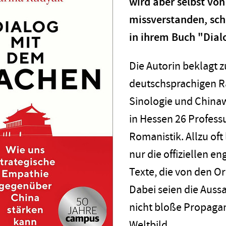
wird aber selbst von
missverstanden, sch
in ihrem Buch "Dial
Die Autorin beklagt 
deutschsprachigen R
Sinologie und Chinaw
in Hessen 26 Professu
Romanistik. Allzu of
nur die offiziellen e
Texte, die von den Or
Dabei seien die Aus
nicht bloße Propaga
Weltbild.