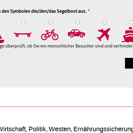
us den Symbolen die/den/das Segelboot aus.
4
5
6
7
8
age überprüft, ob Sie ein menschlicher Besucher sind und verhind
irtschaft
Politik
Westen
Ernährungssicherun