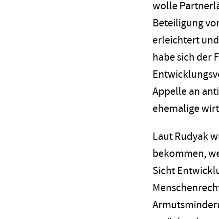
wolle Partnerl
Beteiligung vo
erleichtert un
habe sich der 
Entwicklungsve
Appelle an ant
ehemalige wirt
Laut Rudyak wu
bekommen, wenn
Sicht Entwickl
Menschenrecht 
Armutsminderun