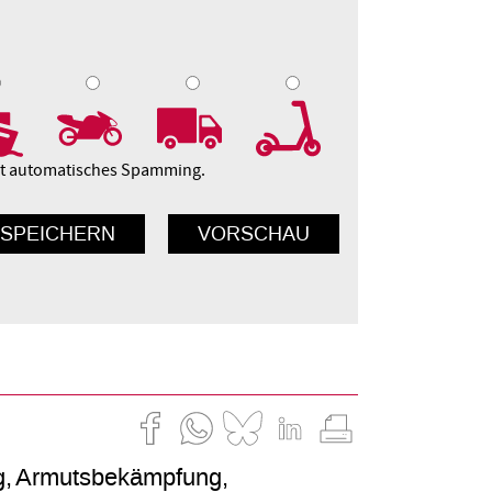
9
10
ert automatisches Spamming.
g
Armutsbekämpfung