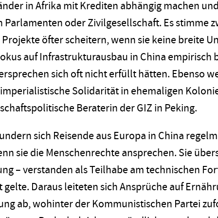
änder in Afrika mit Krediten abhängig machen un
n Parlamenten oder Zivilgesellschaft. Es stimme z
d Projekte öfter scheitern, wenn sie keine breite
Fokus auf Infrastrukturausbau in China empirisch
rsprechen sich oft nicht erfüllt hätten. Ebenso w
iimperialistische Solidarität in ehemaligen Kolon
schaftspolitische Beraterin der GIZ in Peking.
ndern sich Reisende aus Europa in China regelmä
 sie die Menschenrechte ansprechen. Sie übersä
ung – verstanden als Teilhabe am technischen Forts
gelte. Daraus leiteten sich Ansprüche auf Ernäh
g ab, wohinter der Kommunistischen Partei zufol