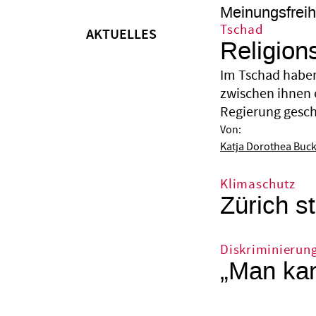
Meinungsfreih
Tschad
AKTUELLES
Religion
Im Tschad haben
zwischen ihnen 
Regierung gesche
Von:
Katja Dorothea Buc
Klimaschutz
Zürich st
Diskriminierun
„Man kan