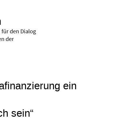
n
für den Dialog
en der
mafinanzierung ein
ch sein“