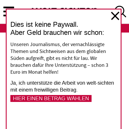
Direkt
zum
Inhalt
Dies ist keine Paywall.
ABO
LOGIN
Aber Geld brauchen wir schon:
Unseren Journalismus, der vernachlässigte
„Verfolgung macht unsere Kirche
Themen und Sichtweisen aus dem globalen
stark“
Süden aufgreift, gibt es nicht für lau. Wir
Nach dem Anschlag auf eine koptische Kirche in
brauchen dafür Ihre Unterstützung – schon 3
Euro im Monat helfen!
Alexandria in Ägypten, bei dem am Neujahrstag
23 Menschen getötet und 76 verletzt wurden,
Ja, ich unterstütze die Arbeit von welt-sichten
gab es auch Drohungen gegen Kopten im
mit einem freiwilligen Beitrag.
Ausland. Islamisten haben eine Liste mit Namen
HIER EINEN BETRAG WÄHLEN
von 130 Kopten aus aller Welt ins Internet
gestellt, zu deren Ermordung sie aufrufen. Viele
koptische Gottesdienste in Europa finden
deshalb unter Polizeischutz statt. 14 der