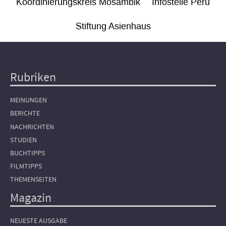
Koordinierungskreis Mosambik
Infostelle Peru
Stiftung Asienhaus
Rubriken
Hauptnavigation
MEINUNGEN
BERICHTE
NACHRICHTEN
STUDIEN
BUCHTIPPS
FILMTIPPS
THEMENSEITEN
Magazin
NEUESTE AUSGABE