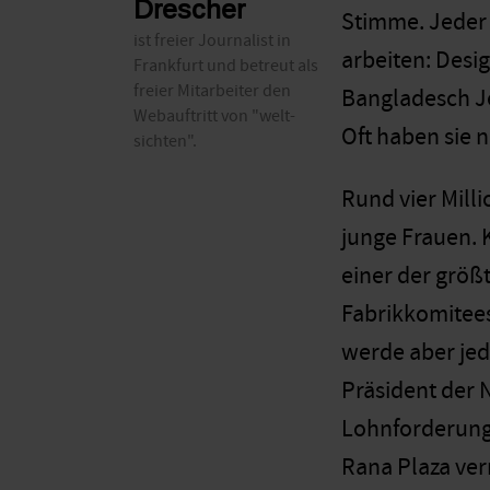
Drescher
Stimme. Jeder 
ist freier Journalist in
arbeiten: Desig
Frankfurt und betreut als
freier Mitarbeiter den
Bangladesch Je
Webauftritt von "welt-
Oft haben sie 
sichten".
Rund vier Mill
junge Frauen. 
einer der größ
Fabrikkomitees
werde aber jed
Präsident der 
Lohnforderunge
Rana Plaza ver