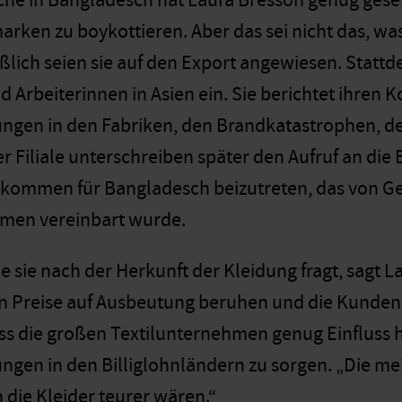
he in Bangladesch hat Laura Bresson genug gesehe
ken zu boykottieren. Aber das sei nicht das, wa
ßlich seien sie auf den Export angewiesen. Stattdes
d Arbeiterinnen in Asien ein. Sie berichtet ihren
ngen in den Fabriken, den Brandkatastrophen, de
rer Filiale unterschreiben später den Aufruf an d
kommen für Bangladesch beizutreten, das von G
hmen vereinbart wurde.
 sie nach der Herkunft der Kleidung fragt, sagt La
gen Preise auf Ausbeutung beruhen und die Kunden
ss die großen Textilunternehmen genug Einfluss 
ngen in den Billiglohnländern zu sorgen. „Die me
die Kleider teurer wären.“