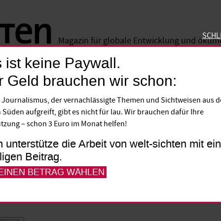
SCHL
Magazin für globale Entwicklung und öku
 ist keine Paywall.
SCHLIE
r Geld brauchen wir schon:
 Journalismus, der vernachlässigte Themen und Sichtweisen aus 
 Süden aufgreift, gibt es nicht für lau. Wir brauchen dafür Ihre
eutsche Modeverkäuferinnen und Nähe­ri
tzung – schon 3 Euro im Monat helfen!
 als man denkt. Beide Seiten solidari­si
h unterstütze die Arbeit von welt-sichten mit e
ngungen und höhere Löhne.
lligen Beitrag.
 EINEN BETRAG WÄHLEN
Sebastian Drescher