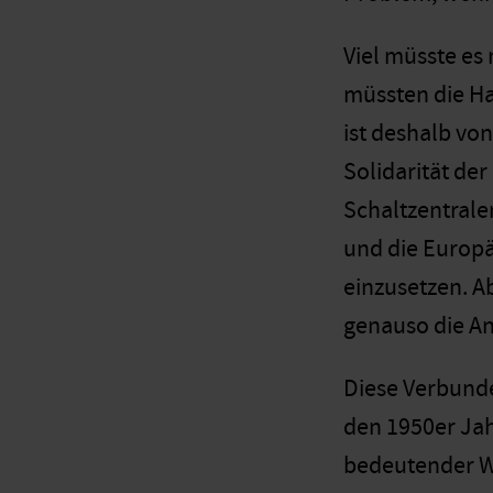
Viel müsste es
müssten die Ha
ist deshalb vo
Solidarität de
Schaltzentrale
und die Europä
einzusetzen. Ab
genauso die An
Diese Verbunde
den 1950er Jah
bedeutender W