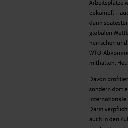
Arbeitsplätze 
bekämpft – auc
dann spätesten
globalen Wett
herrschen und 
WTO-Abkommens
mithalten. Heu
Davon profitie
sondern dort e
international
Darin verpflic
auch in den Zu