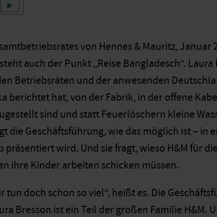
samtbetriebsrates von Hennes & Mauritz, Januar 
teht auch der Punkt „Reise Bangladesch“. Laura B
 den Betriebsräten und der anwesenden Deutschl
a berichtet hat, von der Fabrik, in der offene Kab
gestellt sind und statt Feuerlöschern kleine Wass
gt die Geschäftsführung, wie das möglich ist – in e
 präsentiert wird. Und sie fragt, wieso H&M für di
en ihre Kinder arbeiten schicken müssen.
r tun doch schon so viel“, heißt es. Die Geschäfts
ura Bresson ist ein Teil der großen Familie H&M. U