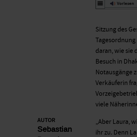
Vorlesen
Sitzung des Ge
Tagesordnung s
daran, wie sie
Besuch in Dhak
Notausgänge zu
Verkäuferin fra
Vorzeigebetrieb
viele Näherinn
AUTOR
„Aber Laura, wi
Sebastian
ihr zu. Denn La