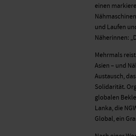
einen markiere
Nähmaschinen s
und Laufen und
Näherinnen: „D
Mehrmals reist
Asien – und Nä
Austausch, da
Solidarität. Or
globalen Bekle
Lanka, die NGW
Global, ein Gr