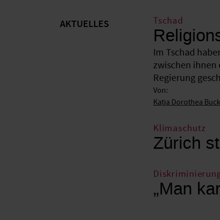
Tschad
AKTUELLES
Religion
Im Tschad haben
zwischen ihnen 
Regierung gesche
Von:
Katja Dorothea Buc
Klimaschutz
Zürich st
Diskriminierun
„Man kan