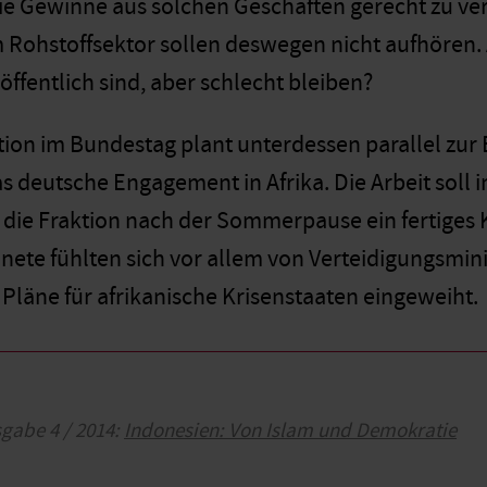
die Gewinne aus solchen Geschäften gerecht zu 
Rohstoffsektor sollen deswegen nicht aufhören. Ab
ffentlich sind, aber schlecht bleiben?
tion im Bundestag plant unterdessen parallel zur
as deutsche Engagement in Afrika. Die Arbeit soll 
l die Fraktion nach der Sommerpause ein fertiges 
nete fühlten sich vor allem von Verteidigungsmini
 Pläne für afrikanische Krisenstaaten eingeweiht.
sgabe 4 / 2014:
Indonesien: Von Islam und Demokratie