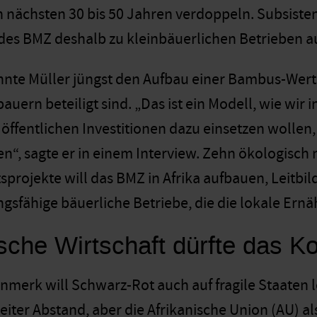
en nächsten 30 bis 50 Jahren verdoppeln. Subsiste
des BMZ deshalb zu kleinbäuerlichen Betrieben 
annte Müller jüngst den Aufbau einer Bambus-Wert
auern beteiligt sind. „Das ist ein Modell, wie wir i
ffentlichen Investitionen dazu einsetzen wollen, 
en“, sagte er in einem Interview. Zehn ökologisch
projekte will das BMZ in Afrika aufbauen, Leitbil
ngsfähige bäuerliche Betriebe, die die lokale Ernä
sche Wirtschaft dürfte das K
merk will Schwarz-Rot auch auf fragile Staaten 
iter Abstand, aber die Afrikanische Union (AU) al