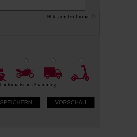
Hilfe zum Textformat
9
10
ert automatisches Spamming.