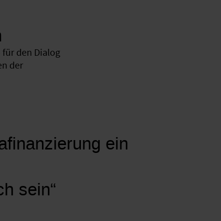
n
für den Dialog
en der
mafinanzierung ein
ch sein“