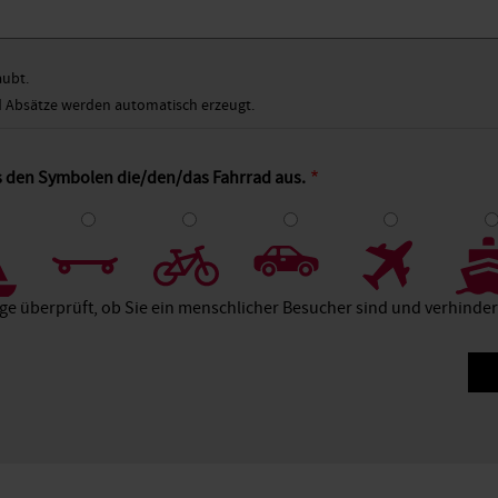
aubt.
Absätze werden automatisch erzeugt.
s den Symbolen die/den/das Fahrrad aus.
4
5
6
7
8
age überprüft, ob Sie ein menschlicher Besucher sind und verhind