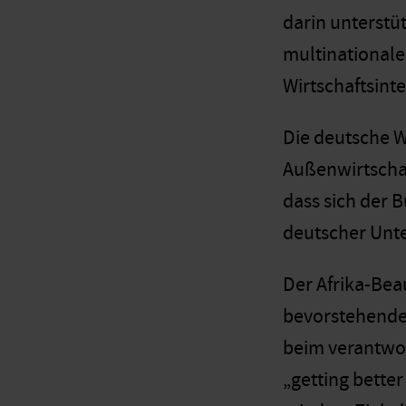
darin unterstüt
multinationaler
Wirtschaftsint
Die deutsche W
Außenwirtschaf
dass sich der 
deutscher Unte
Der Afrika-Beau
bevorstehenden
beim verantwor
„getting bette