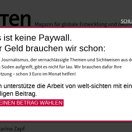
SCHL
Magazin für globale Entwicklung und öku
 ist keine Paywall.
SCHLIE
r Geld brauchen wir schon:
e soll praxisnäher werden
 Journalismus, der vernachlässigte Themen und Sichtweisen aus 
 Süden aufgreift, gibt es nicht für lau. Wir brauchen dafür Ihre
 Anfang April kommen in Brüssel die Staa
tzung – schon 3 Euro im Monat helfen!
n Union und Afrikas zusammen. Auch die 
h unterstütze die Arbeit von welt-sichten mit e
frika rückt stärker in den Fokus deutscher
lligen Beitrag.
re erst drei Jahre alte Afrika-Strategie er
 EINEN BETRAG WÄHLEN
arina Zapf