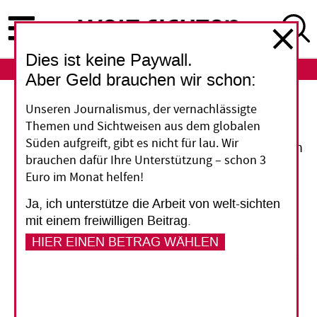
Direkt
zum
Inhalt
Dies ist keine Paywall.
ABO
LOGIN
Aber Geld brauchen wir schon:
Unseren Journalismus, der vernachlässigte
Fußball-WM: Von Deutschland lernen
Themen und Sichtweisen aus dem globalen
Süden aufgreift, gibt es nicht für lau. Wir
Am 11. Juni wird die Fußballweltmeisterschaft in
brauchen dafür Ihre Unterstützung – schon 3
Südafrika angepfiffen. In den vergangenen drei
Euro im Monat helfen!
Jahren haben deutsche Kommunen im Rahmen
Ja, ich unterstütze die Arbeit von welt-sichten
des deutsch-südafrikanischen „Host City
mit einem freiwilligen Beitrag.
Programms“ die Austragungsorte am Kap
HIER EINEN BETRAG WÄHLEN
beraten. 70 Experten aus allen 12 deutschen
WM-Städten sowie Bonn haben seit Januar 2007
in 150 Beratungseinsätzen ihre Erfahrungen aus
der WM 2006 an Südafrika weitergegeben.