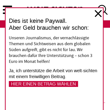
Direkt
zum
Inhalt
Dies ist keine Paywall.
ABO
LOGIN
Aber Geld brauchen wir schon:
Vereinte Nationen
Unseren Journalismus, der vernachlässigte
Themen und Sichtweisen aus dem globalen
Zeit für eine starke Frau
Süden aufgreift, gibt es nicht für lau. Wir
brauchen dafür Ihre Unterstützung – schon 3
Euro im Monat helfen!
Im Herbst ernennt die Generalversammlung der
Vereinten Nationen einen neuen Chef. Diesmal
Ja, ich unterstütze die Arbeit von welt-sichten
möchte sie nicht wieder nur abnicken, was der
mit einem freiwilligen Beitrag.
UN-Sicherheitsrat hinter verschlossenen Türen
HIER EINEN BETRAG WÄHLEN
ausgehandelt hat.
29. März 2016
Friederike Bauer