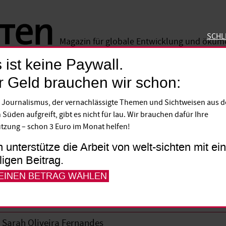
SCHL
Magazin für globale Entwicklung und öku
 ist keine Paywall.
SCHLIE
r Geld brauchen wir schon:
 Journalismus, der vernachlässigte Themen und Sichtweisen aus 
nas in Gefahr
 Süden aufgreift, gibt es nicht für lau. Wir brauchen dafür Ihre
tzung – schon 3 Euro im Monat helfen!
sident Jair Bolsonaro klopft markige Spr
h unterstütze die Arbeit von welt-sichten mit e
lligen Beitrag.
er. Die sehen das mit großer Sorge.
 EINEN BETRAG WÄHLEN
Sarah Oliveira Fernandes