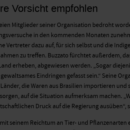
e Vorsicht empfohlen
eien Mitglieder seiner Organisation bedroht worde
ngsversuche in den kommenden Monaten zunehmen“
ne Vertreter dazu auf, für sich selbst und die Ind
hmen zu treffen. Buzzato fürchtet außerdem, das
r Land erheben, abgewiesen werden. „Sogar diejen
f gewaltsames Eindringen gefasst sein.“ Seine Org
 Länder, die Waren aus Brasilien importieren un
orgen, auf die Situation aufmerksam machen. „Wir
tschaftlichen Druck auf die Regierung ausüben“, s
it seinem Reichtum an Tier- und Pflanzenarten 