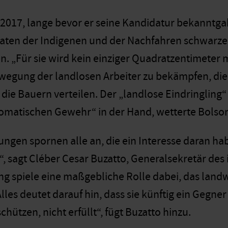
 2017, lange bevor er seine Kandidatur bekanntga
aten der Indigenen und der Nachfahren schwarze
. „Für sie wird kein einziger Quadratzentimeter 
egung der landlosen Arbeiter zu bekämpfen, die
die Bauern verteilen. Der „landlose Eindringling“
omatischen Gewehr“ in der Hand, wetterte Bolso
ngen spornen alle an, die ein Interesse daran ha
sagt Cléber Cesar Buzatto, Generalsekretär des i
ng spiele eine maßgebliche Rolle dabei, das landwi
es deutet darauf hin, dass sie künftig ein Gegner s
chützen, nicht erfüllt“, fügt Buzatto hinzu.