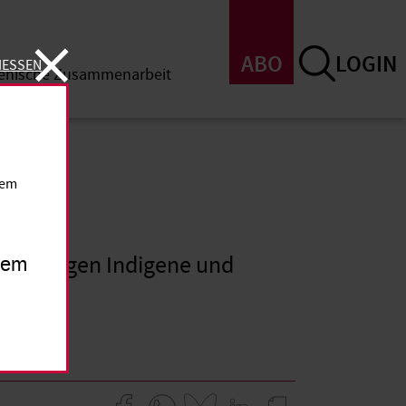
ABO
LOGIN
IESSEN
menische Zusammenarbeit
SSEN
dem
üche gegen Indigene und
inem