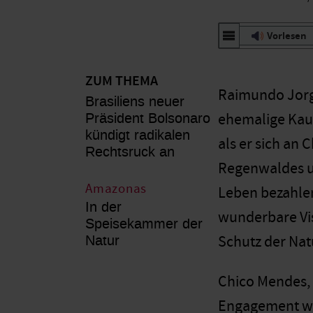
Vorlesen
ZUM THEMA
Raimundo Jorge
Brasiliens neuer
Präsident Bolsonaro
ehemalige Kaut
kündigt radikalen
als er sich an
Rechtsruck an
Regenwaldes un
Amazonas
Leben bezahlen
In der
wunderbare Vis
Speisekammer der
Natur
Schutz der Nat
Chico Mendes, 
Engagement we