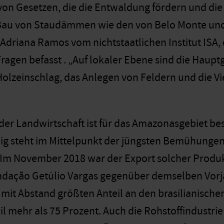
n Gesetzen, die die Entwaldung fördern und die
Bau von Staudämmen wie den von Belo Monte und 
 Adriana Ramos vom nichtstaatlichen Institut ISA, 
ragen befasst . „Auf lokaler Ebene sind die Haupt
olzeinschlag, das Anlegen von Feldern und die V
der Landwirtschaft ist für das Amazonasgebiet be
ig steht im Mittelpunkt der jüngsten Bemühungen,
 Im November 2018 war der Export solcher Produkt
ndação Getúlio Vargas gegenüber demselben Vor
 mit Abstand größten Anteil an den brasilianisc
il mehr als 75 Prozent. Auch die Rohstoffindustr