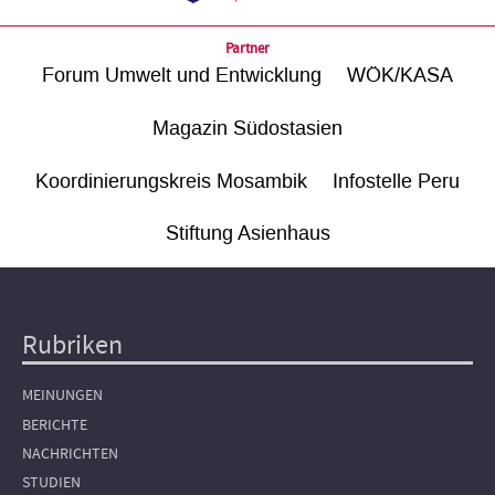
Partner
Forum Umwelt und Entwicklung
WÖK/KASA
Magazin Südostasien
Koordinierungskreis Mosambik
Infostelle Peru
Stiftung Asienhaus
Rubriken
Hauptnavigation
MEINUNGEN
BERICHTE
NACHRICHTEN
STUDIEN