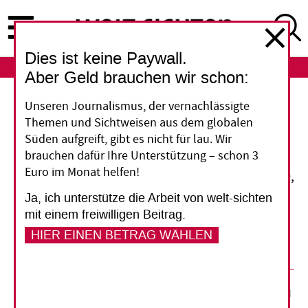
Direkt
zum
Inhalt
Dies ist keine Paywall.
ABO
LOGIN
Aber Geld brauchen wir schon:
Personalia
Unseren Journalismus, der vernachlässigte
Themen und Sichtweisen aus dem globalen
Wer, wo, was?
Süden aufgreift, gibt es nicht für lau. Wir
brauchen dafür Ihre Unterstützung – schon 3
Euro im Monat helfen!
Erstmals steht ein Chinese an der Spitze der FAO,
das Berlin-Institut für Bevölkerung und
Ja, ich unterstütze die Arbeit von welt-sichten
Entwicklung verjüngt sich. Plus weitere
mit einem freiwilligen Beitrag.
Personalmeldungen.
HIER EINEN BETRAG WÄHLEN
29. August 2019