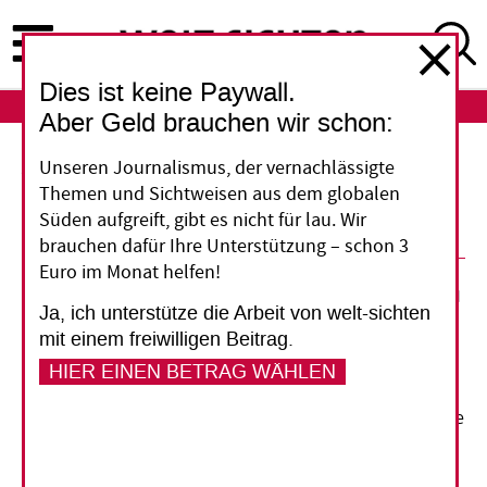
Direkt
zum
Inhalt
Dies ist keine Paywall.
ABO
LOGIN
Aber Geld brauchen wir schon:
Unseren Journalismus, der vernachlässigte
Vereinte Nationen: Stärkere Stimme
Themen und Sichtweisen aus dem globalen
für Frauen
Süden aufgreift, gibt es nicht für lau. Wir
brauchen dafür Ihre Unterstützung – schon 3
Euro im Monat helfen!
03. November 2009
Ja, ich unterstütze die Arbeit von welt-sichten
mit einem freiwilligen Beitrag.
Vorlesen
HIER EINEN BETRAG WÄHLEN
Frauen sollen künftig bei den Vereinten Nationen eine
stärkere Stimme für die Durchsetzung ihrer Rechte
erhalten. Die UN-Generalversammlung hat Mitte