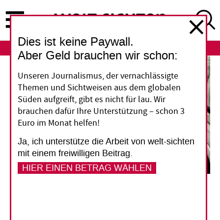
Direkt
zum
Inhalt
Dies ist keine Paywall.
ABO
LOGIN
Aber Geld brauchen wir schon:
Unseren Journalismus, der vernachlässigte
Themen und Sichtweisen aus dem globalen
Süden aufgreift, gibt es nicht für lau. Wir
brauchen dafür Ihre Unterstützung – schon 3
Euro im Monat helfen!
Ja, ich unterstütze die Arbeit von welt-sichten
mit einem freiwilligen Beitrag.
HIER EINEN BETRAG WÄHLEN
Schneller als mit der Rikscha geht es kaum auf Kolkatas verstopften Straßen.
Oscar
Espinosa
Indien