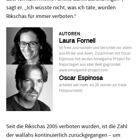
sagt er. „Ich wüsste nicht, was ich täte, würden
Rikschas für immer verboten.“
AUTOREN
Laura Fornell
ist freie Journalistin und berichtet vor allem
aus Afrika und Asien. Zusammen mit Oscar
Espinosa hat sie das Amalgama Project für
Reportagen aus aller Welt gegründet.
www.amalgama-project.com
Oscar Espinosa
arbeitet seit mehr als 20 Jahren als freier
Fotojournalist.
Seit die Rikschas 2005 verboten wurden, ist die Zahl
der wallahs kontinuierlich zurückgegangen – um