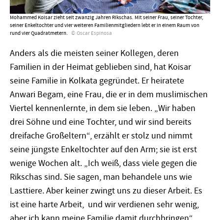
Mohammed Koisar zieht seit zwanzig Jahren Rikschas. Mit seiner Frau, seiner Tochter,
seiner Enkeltochter und vier weiteren Familienmitgliedern lebt er in einem Raum von
rund vier Quadratmetern.
Oscar Espinosa
Anders als die meisten seiner Kollegen, deren
Familien in der Heimat geblieben sind, hat Koisar
seine Familie in Kolkata gegründet. Er heiratete
Anwari Begam, eine Frau, die er in dem muslimischen
Viertel kennenlernte, in dem sie leben. „Wir haben
drei Söhne und eine Tochter, und wir sind bereits
dreifache Großeltern“, erzählt er stolz und nimmt
seine jüngste Enkeltochter auf den Arm; sie ist erst
wenige Wochen alt. „Ich weiß, dass viele gegen die
Rikschas sind. Sie sagen, man behandele uns wie
Lasttiere. Aber keiner zwingt uns zu dieser Arbeit. Es
ist eine harte Arbeit, und wir verdienen sehr wenig,
aber ich kann meine Familie damit durchbringen“,