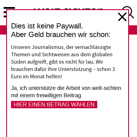
Direkt
zum
Inhalt
Dies ist keine Paywall.
ABO
LOGIN
Aber Geld brauchen wir schon:
Schweiz
Unseren Journalismus, der vernachlässigte
Themen und Sichtweisen aus dem globalen
Rüstungspolitik: Gute
Süden aufgreift, gibt es nicht für lau. Wir
brauchen dafür Ihre Unterstützung – schon 3
Strategie mit
Euro im Monat helfen!
Widersprüchen
Ja, ich unterstütze die Arbeit von welt-sichten
mit einem freiwilligen Beitrag.
HIER EINEN BETRAG WÄHLEN
In einer neuen Strategie bezeichnet die Schweiz
Abrüstung und Rüstungskontrolle als wichtiges
Instrument für Frieden und Sicherheit. Darin
sehen friedenspolitische Organisationen