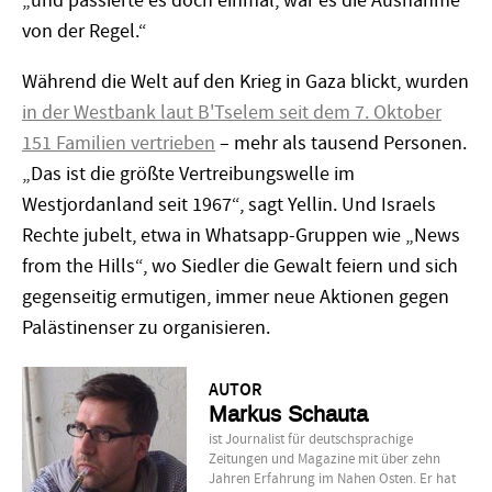
„und passierte es doch einmal, war es die Ausnahme
von der Regel.“
Während die Welt auf den Krieg in Gaza blickt, wurden
in der Westbank
laut B'Tselem seit dem 7. Oktober
151 Familien vertrieben
– mehr als tausend Personen.
„Das ist die größte Vertreibungswelle im
Westjordanland seit 1967“, sagt Yellin. Und Israels
Rechte jubelt, etwa in Whatsapp-Gruppen wie „News
from the Hills“, wo Siedler die Gewalt feiern und sich
gegenseitig ermutigen, immer neue Aktionen gegen
Palästinenser zu organisieren.
AUTOR
Markus Schauta
ist Journalist für deutschsprachige
Zeitungen und Magazine mit über zehn
Jahren Erfahrung im Nahen Osten. Er hat