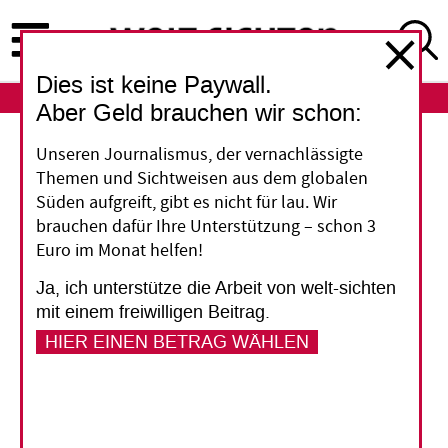
Direkt
zum
Inhalt
Dies ist keine Paywall.
ABO
LOGIN
Aber Geld brauchen wir schon:
Israel-Palästina
Unseren Journalismus, der vernachlässigte
Themen und Sichtweisen aus dem globalen
Die Siedler dringen
Süden aufgreift, gibt es nicht für lau. Wir
brauchen dafür Ihre Unterstützung – schon 3
weiter vor
Euro im Monat helfen!
Ja, ich unterstütze die Arbeit von welt-sichten
Während die Welt nach Gaza blickt, wächst die
mit einem freiwilligen Beitrag.
Gewalt in der von Israel besetzten Westbank:
HIER EINEN BETRAG WÄHLEN
Mehr als tausend Palästinenserinnen und
Palästinenser wurden dort nach dem
Terrorangriff der Hamas Anfang Oktober aus
ihren Häusern und Dörfern vertrieben.