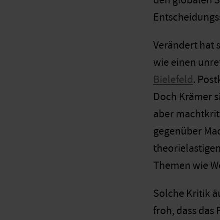
den globalen 
Entscheidungs
Verändert hat s
wie einen unre
Bielefeld
. Pos
Doch Krämer si
aber machtkrit
gegenüber Mach
theorielastige
Themen wie We
Solche Kritik ä
froh, dass das