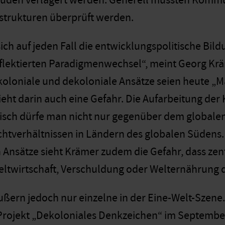
Süden verlagert werden. Generell müssten Kommu
strukturen überprüft werden.
ich auf jeden Fall die entwicklungspolitische Bild
flektierten Paradigmenwechsel“, meint Georg Kr
tkoloniale und dekoloniale Ansätze seien heute „
eht darin auch eine Gefahr. Die Aufarbeitung der 
isch dürfe man nicht nur gegenüber dem globale
tverhältnissen in Ländern des globalen Südens. 
n Ansätze sieht Krämer zudem die Gefahr, dass z
ltwirtschaft, Verschuldung oder Welternährung
ußern jedoch nur einzelne in der Eine-Welt-Szene. 
 Projekt „Dekoloniales Denkzeichen“ im Septembe