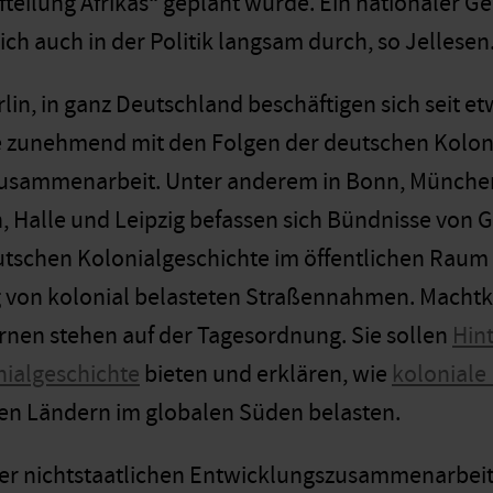
fteilung Afrikas“ geplant wurde. Ein nationaler G
sich auch in der Politik langsam durch, so Jellesen
rlin, in ganz Deutschland beschäftigen sich seit e
zunehmend mit den Folgen der deutschen Kolonia
usammenarbeit. Unter anderem in Bonn, München
n, Halle und Leipzig befassen sich Bündnisse vo
tschen Kolonialgeschichte im öffentlichen Raum 
on kolonial belasteten Straßennahmen. Machtkr
rnen stehen auf der Tagesordnung. Sie sollen
Hin
nialgeschichte
bieten und erklären, wie
koloniale
den Ländern im globalen Süden belasten.
er nichtstaatlichen Entwicklungszusammenarbeit 