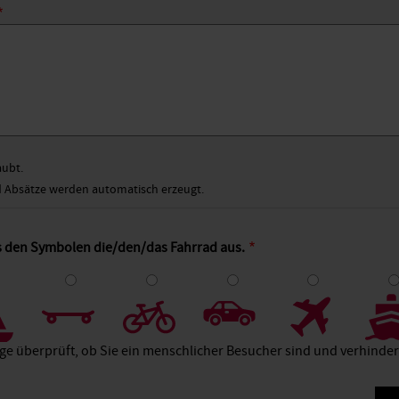
aubt.
Absätze werden automatisch erzeugt.
s den Symbolen die/den/das Fahrrad aus.
4
5
6
7
8
age überprüft, ob Sie ein menschlicher Besucher sind und verhind