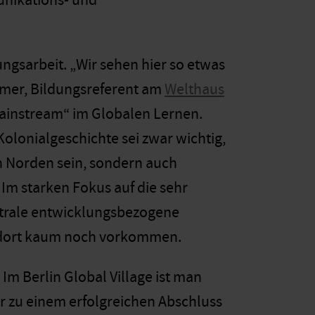
nikations- und
ungsarbeit. „Wir sehen hier so etwas
ämer, Bildungsreferent am
Welthaus
Mainstream“ im Globalen Lernen.
Kolonialgeschichte sei zwar wichtig,
n Norden sein, sondern auch
Im starken Fokus auf die sehr
entrale entwicklungsbezogene
 dort kaum noch vorkommen.
Im Berlin Global Village ist man
r zu einem erfolgreichen Abschluss