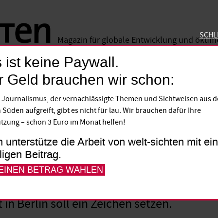
SCHL
Magazin für globale Entwicklung und öku
 ist keine Paywall.
SCHLIE
r Geld brauchen wir schon:
 Journalismus, der vernachlässigte Themen und Sichtweisen aus 
 bekommt ein „Dekolon
 Süden aufgreift, gibt es nicht für lau. Wir brauchen dafür Ihre
tzung – schon 3 Euro im Monat helfen!
eichen“
h unterstütze die Arbeit von welt-sichten mit e
lligen Beitrag.
ägt der Kolonialismus die Nord-Süd-Bezieh
 EINEN BETRAG WÄHLEN
anzuerkennen und aufzuarbeiten ist wichti
in Berlin soll ein Zeichen setzen.