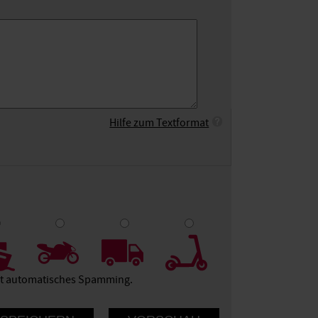
Hilfe zum Textformat
9
10
ert automatisches Spamming.