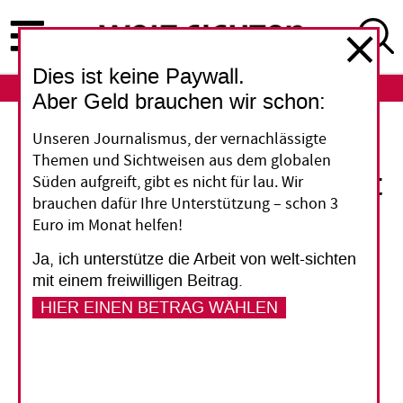
Direkt
zum
Inhalt
Dies ist keine Paywall.
ABO
LOGIN
Aber Geld brauchen wir schon:
Kurz erklärt
Unseren Journalismus, der vernachlässigte
Themen und Sichtweisen aus dem globalen
"Eine Milliardärssteuer ist
Süden aufgreift, gibt es nicht für lau. Wir
brauchen dafür Ihre Unterstützung – schon 3
in greifbarer Nähe"
Euro im Monat helfen!
Ja, ich unterstütze die Arbeit von welt-sichten
Brasilien schlägt im Rahmen seiner G20-
mit einem freiwilligen Beitrag.
Präsidentschaft eine globale Mindeststeuer für
HIER EINEN BETRAG WÄHLEN
Milliardäre vor. Das könnte der Auftakt zu einer
gerechteren Besteuerung sein, sagt Christoph
Trautvetter vom Netzwerk Steuergerechtigkeit.