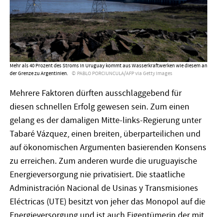
Mehr als 40 Prozent des Stroms in Uruguay kommt aus Wasserkraftwerken wie diesem an
der Grenze zu Argentinien.
PABLO PORCIUNCULA/AFP via Getty Images
Mehrere Faktoren dürften ausschlaggebend für
diesen schnellen Erfolg gewesen sein. Zum einen
gelang es der damaligen Mitte-links-Regierung unter
Tabaré Vázquez, einen breiten, überparteilichen und
auf ökonomischen Argumenten basierenden Konsens
zu erreichen. Zum anderen wurde die uruguayische
Energieversorgung nie privatisiert. Die staatliche
Administración Nacional de Usinas y Transmisiones
Eléctricas (UTE) besitzt von jeher das Monopol auf die
Energieversorgung und ist auch Eigentümerin der mit