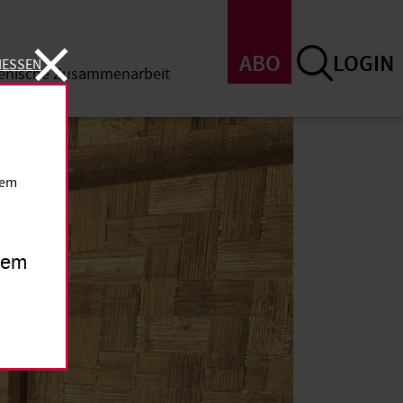
ABO
LOGIN
IESSEN
menische Zusammenarbeit
SSEN
dem
inem