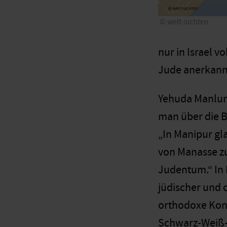
welt-sichten
nur in Israel v
Jude anerkan
Yehuda Manlun,
man über die Bn
„In Manipur gl
von Manasse zu
Judentum.“ In 
jüdischer und c
orthodoxe Konv
Schwarz-Weiß-