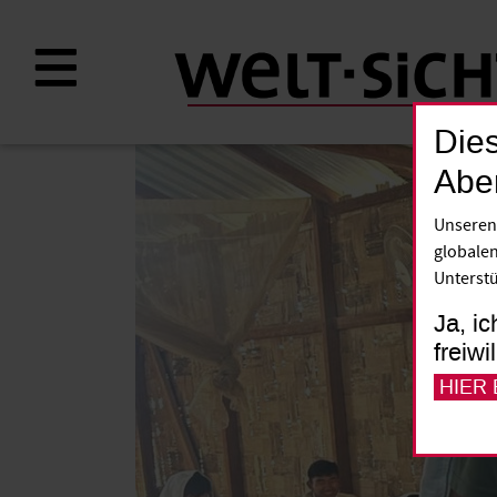
Direkt
zum
Inhalt
Dies
Abe
Unseren
globalen
Unterstü
Ja, ic
freiwi
HIER