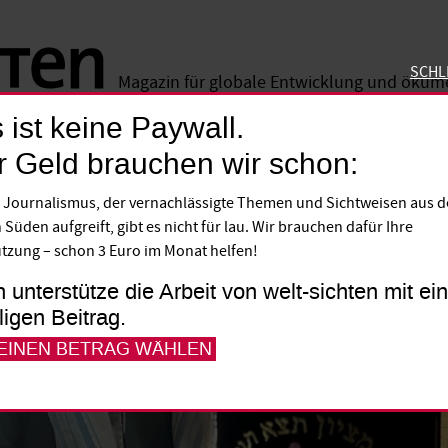
SCHL
Magazin für globale Entwicklung und öku
 ist keine Paywall.
SCHLIE
r Geld brauchen wir schon:
 Journalismus, der vernachlässigte Themen und Sichtweisen aus 
 Süden aufgreift, gibt es nicht für lau. Wir brauchen dafür Ihre
tzung – schon 3 Euro im Monat helfen!
h unterstütze die Arbeit von welt-sichten mit e
lligen Beitrag.
 EINEN BETRAG WÄHLEN