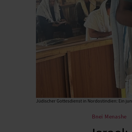
Jüdischer Gottesdienst in Nordostindien: Ein jun
Bnei Menashe