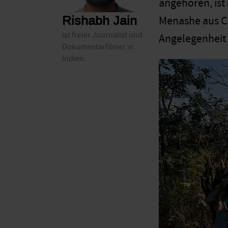
angehören, ist
Rishabh Jain
Menashe aus Ch
ist freier Journalist und
Angelegenheit
Dokumentarfilmer in
Indien.