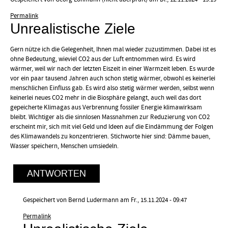
Permalink
Unrealistische Ziele
Gern nütze ich die Gelegenheit, Ihnen mal wieder zuzustimmen. Dabei ist es
ohne Bedeutung, wieviel CO2 aus der Luft entnommen wird. Es wird
wärmer, weil wir nach der letzten Eiszeit in einer Warmzeit leben. Es wurde
vor ein paar tausend Jahren auch schon stetig wärmer, obwohl es keinerlei
menschlichen Einfluss gab. Es wird also stetig wärmer werden, selbst wenn
keinerlei neues CO2 mehr in die Biosphäre gelangt, auch weil das dort
gepeicherte Klimagas aus Verbrennung fossiler Energie klimawirksam
bleibt. Wichtiger als die sinnlosen Massnahmen zur Reduzierung von CO2
erscheint mir, sich mit viel Geld und Ideen auf die Eindämmung der Folgen
des Klimawandels zu konzentrieren. Stichworte hier sind: Dämme bauen,
Wasser speichern, Menschen umsiedeln.
ANTWORTEN
Gespeichert von
Bernd Ludermann
am Fr., 15.11.2024 - 09:47
Antwort
Permalink
auf