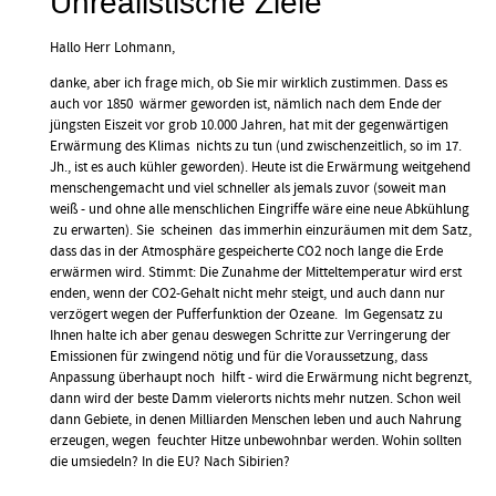
Unrealistische Ziele
Unrealistische
Ziele
Hallo Herr Lohmann,
von
Georg
danke, aber ich frage mich, ob Sie mir wirklich zustimmen. Dass es
Lohmann
auch vor 1850 wärmer geworden ist, nämlich nach dem Ende der
(nicht
jüngsten Eiszeit vor grob 10.000 Jahren, hat mit der gegenwärtigen
überprüft)
Erwärmung des Klimas nichts zu tun (und zwischenzeitlich, so im 17.
Jh., ist es auch kühler geworden). Heute ist die Erwärmung weitgehend
menschengemacht und viel schneller als jemals zuvor (soweit man
weiß - und ohne alle menschlichen Eingriffe wäre eine neue Abkühlung
zu erwarten). Sie scheinen das immerhin einzuräumen mit dem Satz,
dass das in der Atmosphäre gespeicherte CO2 noch lange die Erde
erwärmen wird. Stimmt: Die Zunahme der Mitteltemperatur wird erst
enden, wenn der CO2-Gehalt nicht mehr steigt, und auch dann nur
verzögert wegen der Pufferfunktion der Ozeane. Im Gegensatz zu
Ihnen halte ich aber genau deswegen Schritte zur Verringerung der
Emissionen für zwingend nötig und für die Voraussetzung, dass
Anpassung überhaupt noch hilft - wird die Erwärmung nicht begrenzt,
dann wird der beste Damm vielerorts nichts mehr nutzen. Schon weil
dann Gebiete, in denen Milliarden Menschen leben und auch Nahrung
erzeugen, wegen feuchter Hitze unbewohnbar werden. Wohin sollten
die umsiedeln? In die EU? Nach Sibirien?