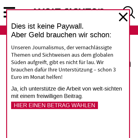
Direkt
zum
Inhalt
Dies ist keine Paywall.
ABO
LOGIN
Aber Geld brauchen wir schon:
Klimaschutz
Unseren Journalismus, der vernachlässigte
Themen und Sichtweisen aus dem globalen
Zweckoptimismus führt in
Süden aufgreift, gibt es nicht für lau. Wir
brauchen dafür Ihre Unterstützung – schon 3
die Irre
Euro im Monat helfen!
Ja, ich unterstütze die Arbeit von welt-sichten
Svenja Schulze will vor dem UN-Klimagipfel am
mit einem freiwilligen Beitrag.
1,5-Grad-Ziel festhalten – auch wenn es
HIER EINEN BETRAG WÄHLEN
vorübergehend überschritten werde. Dabei ist
das inzwischen eine Illusion, die vernünftige
Klimapolitik mehr behindert als fördert.