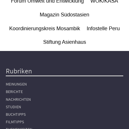
Forum Umwelt und Entwicklung
WÖK/KASA
Magazin Südostasien
Koordinierungskreis Mosambik
Infostelle Peru
Stiftung Asienhaus
Rubriken
Hauptnavigation
MEINUNGEN
BERICHTE
NACHRICHTEN
STUDIEN
BUCHTIPPS
FILMTIPPS