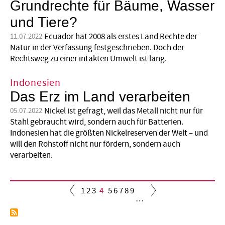
Grundrechte für Bäume, Wasser
und Tiere?
Ecuador hat 2008 als erstes Land Rechte der
11.07.2022
Natur in der Verfassung festgeschrieben. Doch der
Rechtsweg zu einer intakten Umwelt ist lang.
Indonesien
Das Erz im Land verarbeiten
Nickel ist gefragt, weil das Metall nicht nur für
05.07.2022
Stahl gebraucht wird, sondern auch für Batterien.
Indonesien hat die größten Nickelreserven der Welt – und
will den Rohstoff nicht nur fördern, sondern auch
verarbeiten.
Seite
1
Seite
2
Seite
3
Aktuelle
4
Seite
5
Seite
6
Seite
7
Seite
8
Seite
9
…
Seite
Seitennummerierung