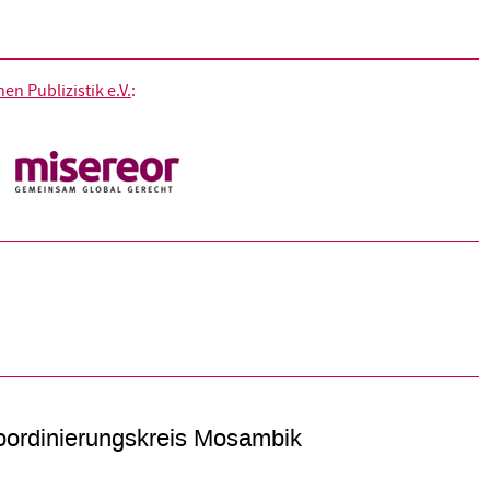
n Publizistik e.V.
:
ordinierungskreis Mosambik