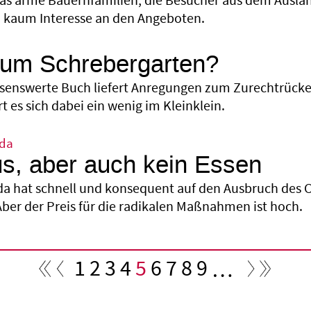
 das arme Bauernfamilien, die Besucher aus dem Ausl
 kaum Interesse an den Angeboten.
zum Schrebergarten?
esenswerte Buch liefert Anregungen zum Zurechtrücke
rt es sich dabei ein wenig im Kleinklein.
nda
us, aber auch kein Essen
a hat schnell und konsequent auf den Ausbruch des 
ber der Preis für die radikalen Maßnahmen ist hoch.
Seite
1
Seite
2
Seite
3
Seite
4
Aktuelle
5
Seite
6
Seite
7
Seite
8
Seite
9
…
Seite