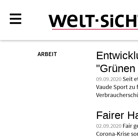
Direkt
zum
Inhalt
Entwickl
ARBEIT
"Grünen
Seit 
09.09.2020
Vaude Sport zu f
Verbraucherschü
Fairer 
Fair 
02.09.2020
Corona-Krise so