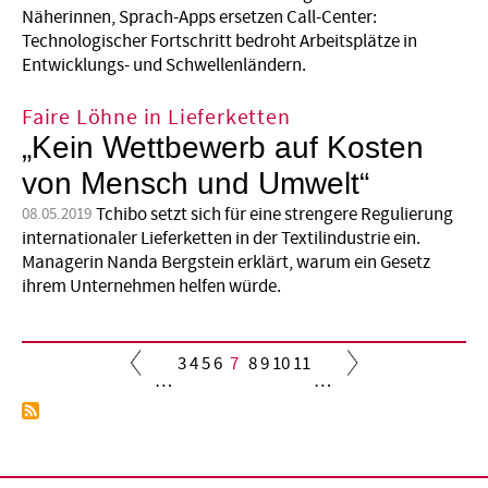
Näherinnen, Sprach-Apps ersetzen Call-Center:
Technologischer Fortschritt bedroht Arbeitsplätze in
Entwicklungs- und Schwellenländern.
Faire Löhne in Lieferketten
„Kein Wettbewerb auf Kosten
von Mensch und Umwelt“
Tchibo setzt sich für eine strengere Regulierung
08.05.2019
internationaler Lieferketten in der Textilindustrie ein.
Managerin Nanda Bergstein erklärt, warum ein Gesetz
ihrem Unternehmen helfen würde.
Seite
3
Seite
4
Seite
5
Seite
6
Aktuelle
7
Seite
8
Seite
9
Seite
10
Seite
11
…
…
Seite
Seitennummerierung