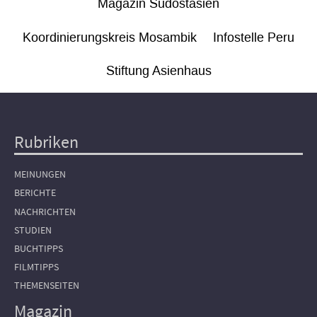
Magazin Südostasien
Koordinierungskreis Mosambik
Infostelle Peru
Stiftung Asienhaus
Rubriken
Hauptnavigation
MEINUNGEN
BERICHTE
NACHRICHTEN
STUDIEN
BUCHTIPPS
FILMTIPPS
THEMENSEITEN
Magazin