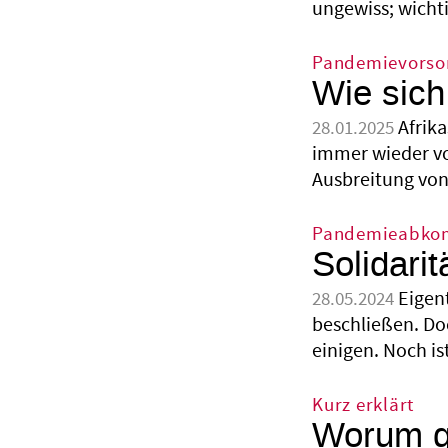
ungewiss; wichti
Pandemievorso
Wie sich
Afrik
28.01.2025
immer wieder v
Ausbreitung von
Pandemieabk
Solidari
Eigen
28.05.2024
beschließen. Doc
einigen. Noch i
Kurz erklärt
Worum g