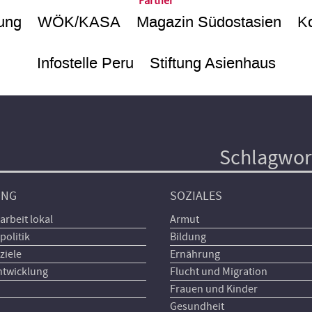
Partner
ung
WÖK/KASA
Magazin Südostasien
Ko
Infostelle Peru
Stiftung Asienhaus
Schlagwor
UNG
SOZIALES
arbeit lokal
Armut
politik
Bildung
ziele
Ernährung
ntwicklung
Flucht und Migration
Frauen und Kinder
Gesundheit