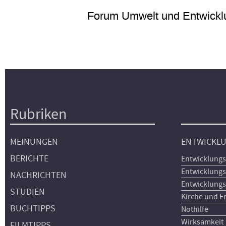
Forum Umwelt und Entwickl
Rubriken
Hauptnavigation
MEINUNGEN
ENTWICKL
BERICHTE
Entwicklungs
Entwicklungs
NACHRICHTEN
Entwicklungs
STUDIEN
Kirche und E
BUCHTIPPS
Nothilfe
Wirksamkeit
FILMTIPPS