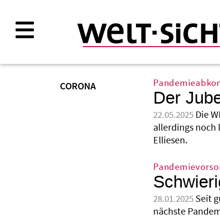
Direkt
zum
Inhalt
Pandemieabk
CORONA
Der Jube
Die W
22.05.2025
allerdings noch
Elliesen.
Pandemievorso
Schwier
Seit g
28.01.2025
nächste Pandemi