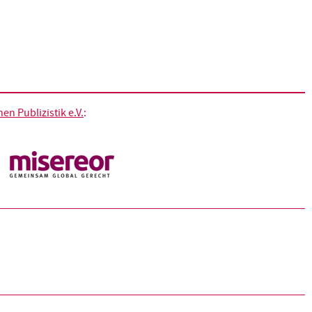
n Publizistik e.V.
: