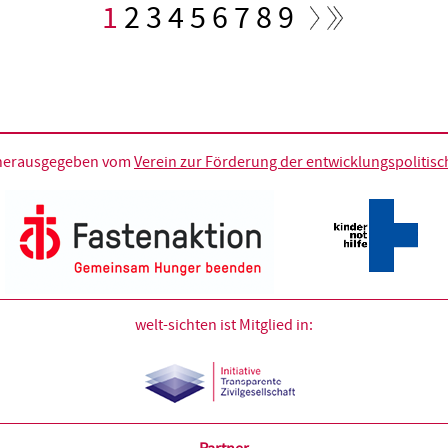
Aktuelle
1
Seite
2
Seite
3
Seite
4
Seite
5
Seite
6
Seite
7
Seite
8
Seite
9
Seite
d herausgegeben vom
Verein zur Förderung der entwicklungspolitische
welt-sichten ist Mitglied in: