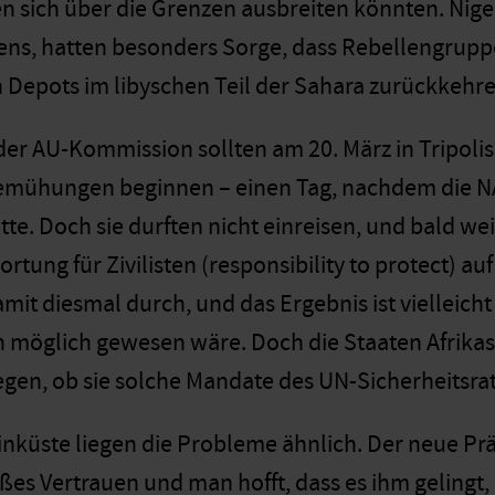
sich über die Grenzen ausbreiten könnten. Niger
ns, hatten besonders Sorge, dass Rebellengrupp
Depots im libyschen Teil der Sahara zurückkehr
 der AU-Kommission sollten am 20. März in Tripol
emühungen beginnen – einen Tag, nachdem die N
tte. Doch sie durften nicht einreisen, und bald w
tung für Zivilisten (responsibility to protect) a
mit diesmal durch, und das Ergebnis ist vielleicht 
möglich gewesen wäre. Doch die Staaten Afrikas w
gen, ob sie solche Mandate des UN-Sicherheitsrat
inküste liegen die Probleme ähnlich. Der neue Prä
oßes Vertrauen und man hofft, dass es ihm gelingt