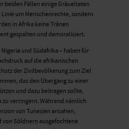
in beiden Fällen einige Gräueltaten
ter Linie um Menschenrechte, sondern
en in Afrika keine Tränen
nent gespalten und demoralisiert.
 Nigeria und Südafrika – haben für
achdruck auf die afrikanischen
utz der Zivilbevölkerung zum Ziel
sammen, das den Übergang zu einer
tzen und dazu beitragen sollte,
n zu verringern. Während nämlich
ersion von Tunesien ansahen,
nd von Söldnern ausgefochtene