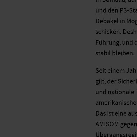
und den P3-Sta
Debakel in Mog
schicken. Desh
Führung, und d
stabil bleiben.
Seit einem Jah
gilt, der Siche
und nationale 
amerikanische 
Das ist eine au
AMISOM gegen d
Übergangsregie