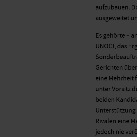
aufzubauen. Do
ausgeweitet un
Es gehörte – an
UNOCI, das Erg
Sonderbeauftrag
Gerichten übe
eine Mehrheit 
unter Vorsitz 
beiden Kandid
Unterstützung 
Rivalen eine M
jedoch nie ver