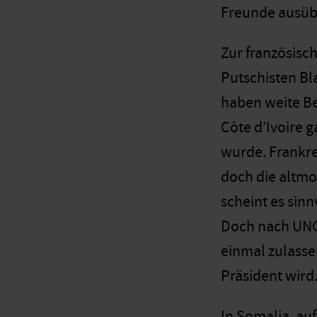
Freunde ausübt
Zur französisch
Putschisten Bl
haben weite Be
Côte d’Ivoire 
wurde. Frankre
doch die altmod
scheint es sin
Doch nach UNOC
einmal zulasse
Präsident wird
In Somalia, au