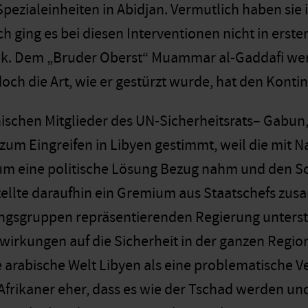
pezialeinheiten in Abidjan. Vermutlich haben sie 
ch ging es bei diesen Interventionen nicht in ers
k. Dem „Bruder Oberst“ Muammar al-Gaddafi werd
och die Art, wie er gestürzt wurde, hat den Konti
anischen Mitglieder des UN-Sicherheitsrats– Gabun,
 zum Eingreifen in Libyen gestimmt, weil die mit N
 eine politische Lösung Bezug nahm und den Sch
stellte daraufhin ein Gremium aus Staatschefs zu
ngsgruppen repräsentierenden Regierung unterstü
wirkungen auf die Sicherheit in der ganzen Regio
 arabische Welt Libyen als eine problematische V
 Afrikaner eher, dass es wie der Tschad werden u