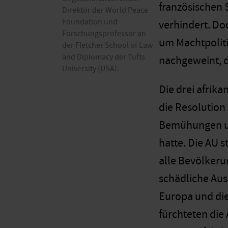
französischen S
Direktor der World Peace
Foundation und
verhindert. Do
Forschungsprofessor an
um Machtpoliti
der Fletcher School of Law
and Diplomacy der Tufts
nachgeweint, d
University (USA).
Die drei afrik
die Resolution
Bemühungen um
hatte. Die AU 
alle Bevölkeru
schädliche Aus
Europa und die
fürchteten die