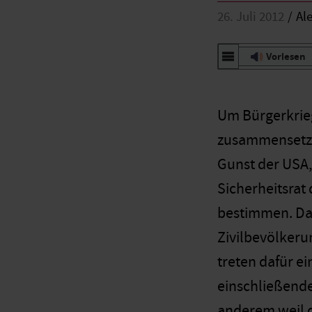
26. Juli 2012
Al
Vorlesen
Um Bürgerkriege
zusammensetze
Gunst der USA,
Sicherheitsrat 
bestimmen. Dab
Zivilbevölkerun
treten dafür ei
einschließende
anderem weil d