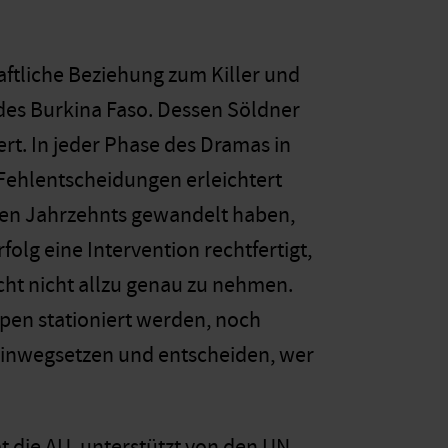
haftliche Beziehung zum Killer und
es Burkina Faso. Dessen Söldner
rt. In jeder Phase des Dramas in
 Fehlentscheidungen erleichtert
enen Jahrzehnts gewandelt haben,
folg eine Intervention rechtfertigt,
cht nicht allzu genau zu nehmen.
en stationiert werden, noch
n hinwegsetzen und entscheiden, wer
t die AU, unterstützt von den UN