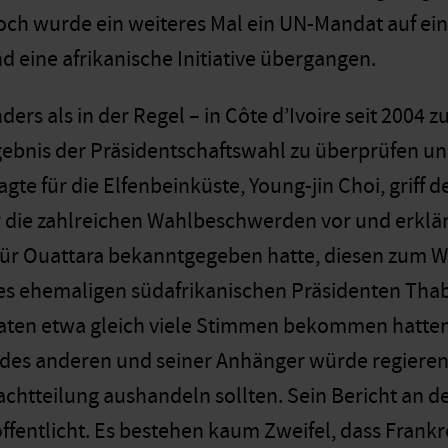
ch wurde ein weiteres Mal ein UN-Mandat auf eine
d eine afrikanische Initiative übergangen.
ders als in der Regel – in Côte d’Ivoire seit 200
ebnis der Präsidentschaftswahl zu überprüfen un
te für die Elfenbeinküste, Young-jin Choi, griff 
r die zahlreichen Wahlbeschwerden vor und erkl
für Ouattara bekanntgegeben hatte, diesen zum Wa
des ehemaligen südafrikanischen Präsidenten Thab
aten etwa gleich viele Stimmen bekommen hatten
des anderen und seiner Anhänger würde regieren 
achtteilung aushandeln sollten. Sein Bericht an 
öffentlicht. Es bestehen kaum Zweifel, dass Frankr