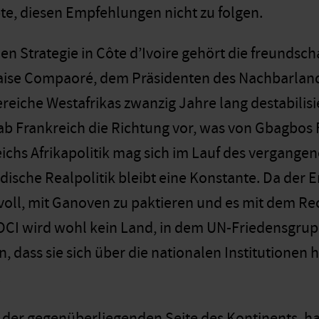
e, diesen Empfehlungen nicht zu folgen.
en Strategie in Côte d’Ivoire gehört die freundsc
aise Compaoré, dem Präsidenten des Nachbarland
reiche Westafrikas zwanzig Jahre lang destabilisie
gab Frankreich die Richtung vor, was von Gbagbos
ichs Afrikapolitik mag sich im Lauf des vergang
ische Realpolitik bleibt eine Konstante. Da der Er
nvoll, mit Ganoven zu paktieren und es mit dem Re
I wird wohl kein Land, in dem UN-Friedensgrupp
n, dass sie sich über die nationalen Institutione
.
f der gegenüberliegenden Seite des Kontinents, ha