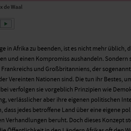
ex de Waal
 in Afrika zu beenden, ist es nicht mehr üblich, d
n und einen Kompromiss aushandeln. Sondern si
 Frankreichs und Großbritanniens, der sogenannte
der Vereinten Nationen sind. Die tun ihr Bestes, u
ei verfolgen sie vorgeblich Prinzipien wie Demok
g, verlässlicher aber ihre eigenen politischen Inte
n, dass jedes betroffene Land über eine eigene poli
n Verhandlungen beruht. Doch dieses Konzept stö
ie Öffentlichkeit in den Ländern Afrikas oft den 