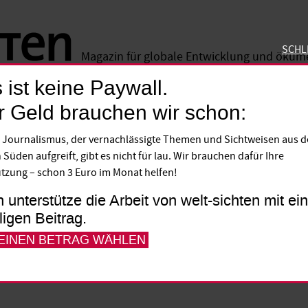
SCHL
Magazin für globale Entwicklung und öku
 ist keine Paywall.
SCHLIE
r Geld brauchen wir schon:
esten gefallen
 Journalismus, der vernachlässigte Themen und Sichtweisen aus 
 Süden aufgreift, gibt es nicht für lau. Wir brauchen dafür Ihre
ngen in Afrika sind auf die Billigung der U
tzung – schon 3 Euro im Monat helfen!
ens angewiesen. Deshalb buhlen viele Afr
h unterstütze die Arbeit von welt-sichten mit e
t die Verständigung untereinander zu such
lligen Beitrag.
 Lösungsansätze – wie bei den Interventio
 EINEN BETRAG WÄHLEN
 den Verhandlungen über Darfur im Sudan