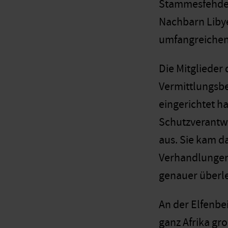
Stammesfehden 
Nachbarn Libye
umfangreichen 
Die Mitglieder
Vermittlungsb
eingerichtet ha
Schutzverantwor
aus. Sie kam da
Verhandlungen 
genauer überle
An der Elfenbe
ganz Afrika gr