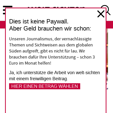
Direkt
zum
Inhalt
Dies ist keine Paywall.
ABO
LOGIN
Aber Geld brauchen wir schon:
Unseren Journalismus, der vernachlässigte
Themen und Sichtweisen aus dem globalen
Süden aufgreift, gibt es nicht für lau. Wir
brauchen dafür Ihre Unterstützung – schon 3
Euro im Monat helfen!
Ja, ich unterstütze die Arbeit von welt-sichten
mit einem freiwilligen Beitrag.
HIER EINEN BETRAG WÄHLEN
Xola Dingiswayo hat den Absprung aus der ­Kriminalität geschafft – auch dank der
Bewährungs­hilfe von
The Message.
Markus Schönherr