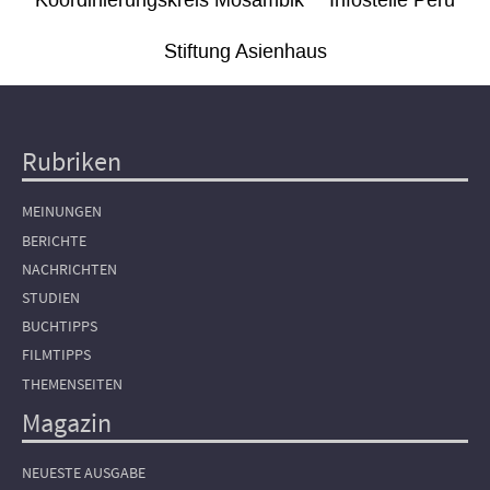
Koordinierungskreis Mosambik
Infostelle Peru
Stiftung Asienhaus
Rubriken
Hauptnavigation
MEINUNGEN
BERICHTE
NACHRICHTEN
STUDIEN
BUCHTIPPS
FILMTIPPS
THEMENSEITEN
Magazin
NEUESTE AUSGABE