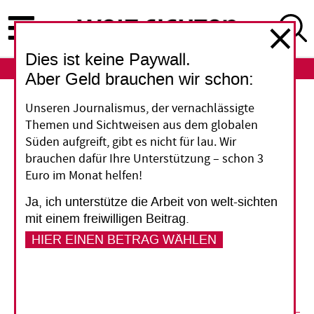
Direkt
zum
Inhalt
Dies ist keine Paywall.
ABO
LOGIN
Aber Geld brauchen wir schon:
EU-Afrika-Forum
Unseren Journalismus, der vernachlässigte
Themen und Sichtweisen aus dem globalen
Teilweise auf Augenhöhe
Süden aufgreift, gibt es nicht für lau. Wir
brauchen dafür Ihre Unterstützung – schon 3
Euro im Monat helfen!
Österreich hat seine EU-Ratspräsidentschaft mit
einem Afrika-Forum in Wien beendet. Eine
Ja, ich unterstütze die Arbeit von welt-sichten
gleichberechtigte Partnerschaft sollte
mit einem freiwilligen Beitrag.
demonstriert werden - aber natürlich ging es
HIER EINEN BETRAG WÄHLEN
auch ums Geld.