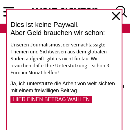
Direkt
zum
Inhalt
Dies ist keine Paywall.
ABO
LOGIN
Aber Geld brauchen wir schon:
Arbeiten in internationalen Organisationen
Unseren Journalismus, der vernachlässigte
Themen und Sichtweisen aus dem globalen
"Man muss Unsicherheit
Süden aufgreift, gibt es nicht für lau. Wir
brauchen dafür Ihre Unterstützung – schon 3
aushalten können"
Euro im Monat helfen!
Ja, ich unterstütze die Arbeit von welt-sichten
Die Berufschancen in internationalen staatlichen
mit einem freiwilligen Beitrag.
und nichtstaatlichen Organisationen werden
HIER EINEN BETRAG WÄHLEN
besser. Aber die Arbeitsverhältnisse von
Nachwuchskräften sind dort oft über Jahre
prekär.