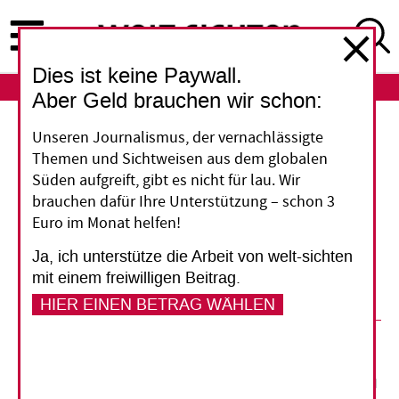
Direkt
zum
Inhalt
Dies ist keine Paywall.
ABO
LOGIN
Aber Geld brauchen wir schon:
Demokratie
Unseren Journalismus, der vernachlässigte
Themen und Sichtweisen aus dem globalen
Wahlen in Afrika
Süden aufgreift, gibt es nicht für lau. Wir
brauchen dafür Ihre Unterstützung – schon 3
Euro im Monat helfen!
Im Schatten von Bürgerkriegen und der
Pandemie: In mehreren afrikanischen Ländern
Ja, ich unterstütze die Arbeit von welt-sichten
stehen in diesem Jahr Wahlen an. Ein Überblick.
mit einem freiwilligen Beitrag.
HIER EINEN BETRAG WÄHLEN
12. Januar 2021
Sebastian Drescher