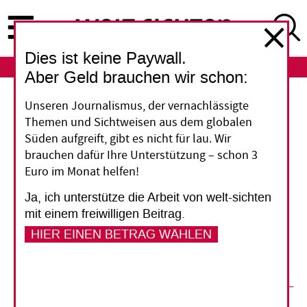
Direkt
zum
Inhalt
Dies ist keine Paywall.
ABO
LOGIN
Aber Geld brauchen wir schon:
Fünf Fragen
Unseren Journalismus, der vernachlässigte
Themen und Sichtweisen aus dem globalen
"Wohin mit dem Geld?"
Süden aufgreift, gibt es nicht für lau. Wir
brauchen dafür Ihre Unterstützung – schon 3
Euro im Monat helfen!
"Wir nehmen den Leuten, die spenden wollen,
die Recherchearbeit ab", erklärt Thanh Binh
Ja, ich unterstütze die Arbeit von welt-sichten
Tran, Gründer der gemeinnützigen
mit einem freiwilligen Beitrag.
Spendenplattform „Moonshot Mission“, seine
HIER EINEN BETRAG WÄHLEN
Arbeit.
06. Oktober 2021
Barbara Erbe