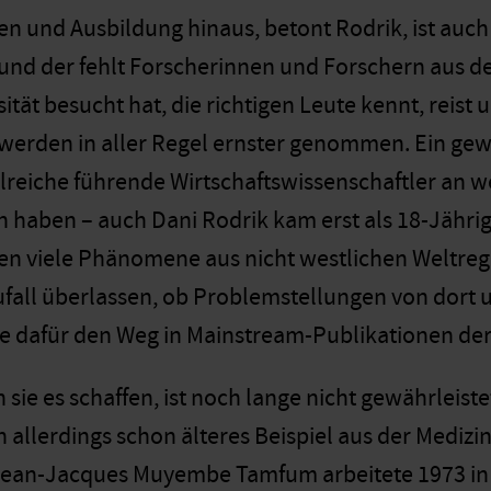
n und Ausbildung hinaus, betont Rodrik, ist auc
und der fehlt Forscherinnen und Forschern aus d
sität besucht hat, die richtigen Leute kennt, reis
werden in aller Regel ernster genommen. Ein gewis
lreiche führende Wirtschaftswissenschaftler an w
 haben – auch Dani Rodrik kam erst als 18-Jährige
n viele Phänomene aus nicht westlichen Weltregi
fall überlassen, ob Problemstellungen von dort 
 dafür den Weg in Mainstream-Publikationen der 
ie es schaffen, ist noch lange nicht gewährleistet
 allerdings schon älteres Beispiel aus der Medizi
Jean-Jacques Muyembe Tamfum arbeitete 1973 in 