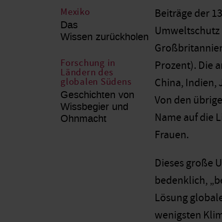
Mexiko
Beiträge der 1
Das
Umweltschutz k
Wissen zurückholen
Großbritannien
Forschung in
Prozent). Die 
Ländern des
globalen Südens
China, Indien,
Geschichten von
Von den übrige
Wissbegier und
Name auf die L
Ohnmacht
Frauen.
Dieses große U
bedenklich, „b
Lösung global
wenigsten Kli