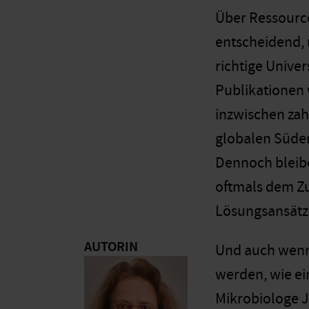
Über Ressource
entscheidend, 
richtige Univer
Publikationen 
inzwischen zah
globalen Süden
Dennoch bleibe
oftmals dem Zu
Lösungsansätze
AUTORIN
Und auch wenn s
werden, wie ein
Mikrobiologe 