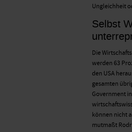
Ungleichheit o
Selbst W
unterrep
Die Wirtschaft
werden 63 Proz
den USA heraus
gesamten übrig
Government in H
wirtschaftswis
können nicht a
mutmaßt Rodrik