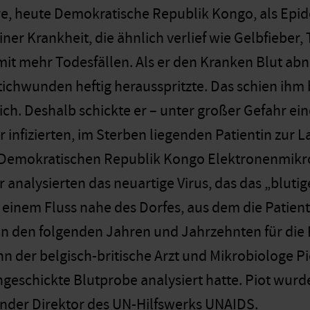
e, heute Demokratische Republik Kongo, als Epid
er Krankheit, die ähnlich verlief wie Gelbfieber,
t mehr Todesfällen. Als er den Kranken Blut abnah
tichwunden heftig herausspritzte. Das schien ih
h. Deshalb schickte er – unter großer Gefahr ein
r infizierten, im Sterben liegenden Patientin zur 
 Demokratischen Republik Kongo Elektronenmikro
 analysierten das neuartige Virus, das das „bluti
 einem Fluss nahe des Dorfes, aus dem die Patien
in den folgenden Jahren und Jahrzehnten für die
n der belgisch-britische Arzt und Mikrobiologe P
ngeschickte Blutprobe analysiert hatte. Piot wurd
ender Direktor des UN-Hilfswerks UNAIDS.