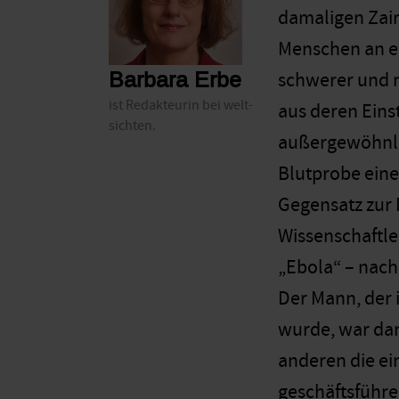
damaligen Zair
Menschen an ein
Barbara Erbe
schwerer und mi
ist Redakteurin bei welt-
aus deren Eins
sichten.
außergewöhnlic
Blutprobe eine
Gegensatz zur
Wissenschaftler
„Ebola“ – nach
Der Mann, der 
wurde, war dan
anderen die ei
geschäftsführ