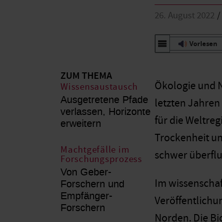
26. August 2022
Vorlesen
ZUM THEMA
Ökologie und N
Wissensaustausch
Ausgetretene Pfade
letzten Jahren
verlassen, Horizonte
für die Weltreg
erweitern
Trockenheit u
Machtgefälle im
schwer überflu
Forschungsprozess
Von Geber-
Im wissenschaft
Forschern und
Empfänger-
Veröffentlichu
Forschern
Norden. Die Bi