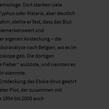
emiologe. Dort starben viele
 Typhus oder Malaria, aber deutlich
m, stellte er fest, dass das Blut
m bemerkenswert und
er eigenen Ansteckung – die
Laboranalyse nach Belgien, wo es im
skope gab. Die dortigen
ge Fieber“ auslöste, und nannten es
tin stammte.
 Entdeckung des Ebola-Virus geehrt
ieter Piot, der zusammen mit
e 1994 bis 2008 auch