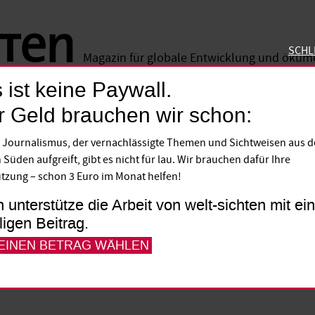
SCHL
Magazin für globale Entwicklung und öku
 ist keine Paywall.
SCHLIE
r Geld brauchen wir schon:
andschaft
 Journalismus, der vernachlässigte Themen und Sichtweisen aus 
mische Forschung wen
 Süden aufgreift, gibt es nicht für lau. Wir brauchen dafür Ihre
tzung – schon 3 Euro im Monat helfen!
h unterstütze die Arbeit von welt-sichten mit e
liche Arbeiten aus dem globalen Süden si
lligen Beitrag.
Fachwelt stark unterrepräsentiert. Um wi
 EINEN BETRAG WÄHLEN
schung inklusiver und diverser werden.