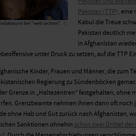
Pakistan und Afghani
Pakistan (TTP),
eine 
Kabul die Treue schwö
Redakteurin bei "welt-sichten".
Pakistan deutlich meh
in Afghanistan wieder
ebeoffensive unter Druck zu setzen, auf die TTP E
afghanische Kinder, Frauen und Männer, die zum Te
pakistanischen Regierung zu Sündenböcken gemac
der Grenze in „Haltezentren“ festgehalten, ohne
rfen. Grenzbeamte nehmen ihnen dann oft noch je
de ohne Hab und Gut zurück nach Afghanistan, 
lichen Sanktionen
ohnehin
schon zwei Drittel der
nd.
Durch die Massenabschiebungen verschlimmert