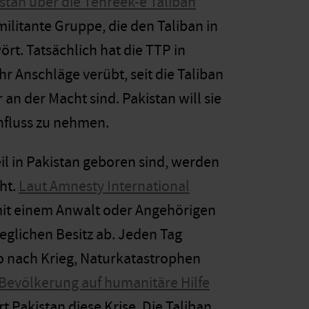
stan über die Tehreek-e Taliban
militante Gruppe, die den Taliban in
rt. Tatsächlich hat die TTP in
r Anschläge verübt, seit die Taliban
 an der Macht sind. Pakistan will sie
influss zu nehmen.
il in Pakistan geboren sind, werden
ht.
Laut Amnesty International
 mit einem Anwalt oder Angehörigen
glichen Besitz ab. Jeden Tag
wo
nach Krieg, Naturkatastrophen
 Bevölkerung auf humanitäre Hilfe
 Pakistan diese Krise.
Die Taliban