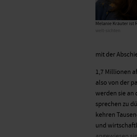
Melanie Kräuter ist 
welt-sichten
mit der Abschi
1,7 Millionen 
also von der 
werden sie an 
sprechen zu dü
kehren Tausen
und wirtschaft
angewiesen si