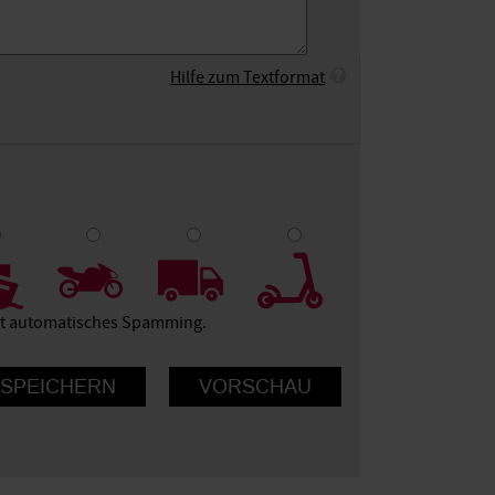
Hilfe zum Textformat
9
10
ert automatisches Spamming.