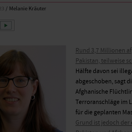
23
Melanie Kräuter
Rund 3,7 Millionen a
Pakistan, teilweise s
Hälfte davon sei ill
abgeschoben, sagt di
Afghanische Flüchtlin
Terroranschläge im L
für die geplanten M
Grund ist jedoch der 