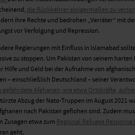
cheinend,
die Rückkehrer einigermaßen zu versor
dern ihre Rechte und bedrohen „Verräter“ mit d
ngst vor Verfolgung und Repression.
dere Regierungen mit Einfluss in Islamabad sollt
sive zu stoppen. Um Pakistan von seinem harten K
 Hilfe und Geld bei der Aufnahme von afghanisc
ten – einschließlich Deutschland – seiner Verant
 gefährdete Afghanen, wie etwa Ortskräfte, aufne
türzte Abzug der Nato-Truppen im August 2021 war
fghanen nach Pakistan geflohen sind.
Zudem muss
len Zusagen etwa zum
Regional Refugee Response 
oran geht.