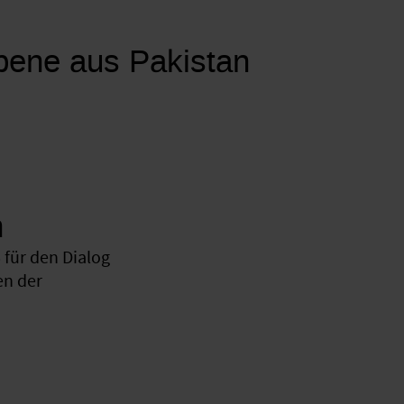
obene aus Pakistan
n
für den Dialog
en der