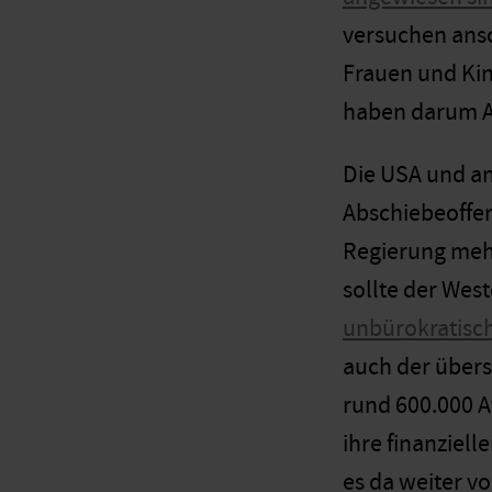
versuchen ans
Frauen und Kin
haben darum A
Die USA und an
Abschiebeoffen
Regierung mehr
sollte der Wes
unbürokratisch
auch der übers
rund 600.000 A
ihre finanziel
es da weiter v