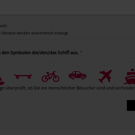
aubt.
Absätze werden automatisch erzeugt.
s den Symbolen die/den/das Schiff aus.
4
5
6
7
8
age überprüft, ob Sie ein menschlicher Besucher sind und verhind