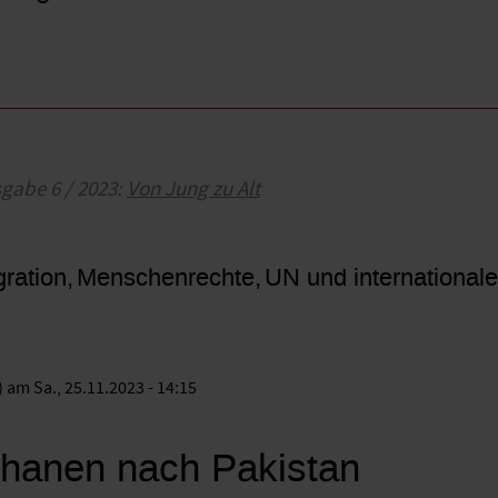
sgabe 6 / 2023:
Von Jung zu Alt
gration
Menschenrechte
UN und international
)
am Sa., 25.11.2023 - 14:15
hanen nach Pakistan