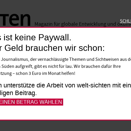
SCHL
Magazin für globale Entwicklung und öku
 ist keine Paywall.
SCHLIE
r Geld brauchen wir schon:
 Journalismus, der vernachlässigte Themen und Sichtweisen aus 
an verschlimmert die h
 Süden aufgreift, gibt es nicht für lau. Wir brauchen dafür Ihre
tzung – schon 3 Euro im Monat helfen!
mber schiebt die pakistanische Regierung
h unterstütze die Arbeit von welt-sichten mit e
lligen Beitrag.
ab – als Sündenböcke für die Terrorgefahr 
 EINEN BETRAG WÄHLEN
inschaft darf dem nicht tatenlos zusehen