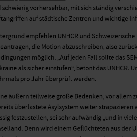
schwierig vorhersehbar, mit sich ständig versch
tangriffen auf städtische Zentren und wichtige In
tergrund empfehlen UNHCR und Schweizerische Fl
eantragen, die Motion abzuschreiben, also zurüc
ingungen möglich. „Auf jeden Fall sollte das SE
Ukraine als sicher einstufen“, betont das UNHCR.
hrmals pro Jahr überprüft werden.
ne äußern teilweise große Bedenken, vor allem 
reits überlastete Asylsystem weiter strapazieren
sig festzustellen, sei sehr aufwändig „und in vie
elland. Denn wird einem Geflüchteten aus der Uk