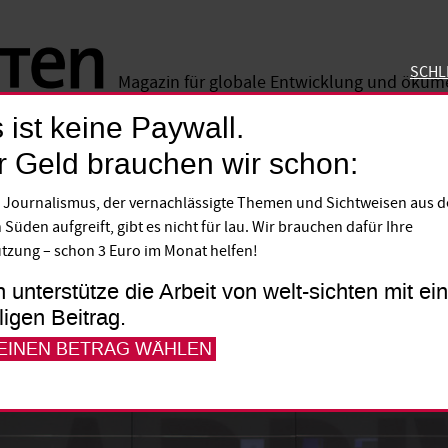
SCHL
Magazin für globale Entwicklung und öku
 ist keine Paywall.
SCHLIE
r Geld brauchen wir schon:
 Journalismus, der vernachlässigte Themen und Sichtweisen aus 
 Süden aufgreift, gibt es nicht für lau. Wir brauchen dafür Ihre
tzung – schon 3 Euro im Monat helfen!
h unterstütze die Arbeit von welt-sichten mit e
lligen Beitrag.
 EINEN BETRAG WÄHLEN