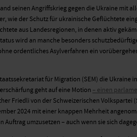
d seinen Angriffskrieg gegen die Ukraine mit alle
r, wie der Schutz für ukrainische Geflüchtete ei
chtete aus Landesregionen, in denen aktiv gekämp
Status wird an manche besonders schutzbedürftig
hne ordentliches Asylverfahren ein vorübergehen
taatssekretariat für Migration (SEM) die Ukraine 
 Verschärfung geht auf eine Motion
– einen parlame
ther Friedli von der Schweizerischen Volkspartei 
ember 2024 mit einer knappen Mehrheit angenomm
den Auftrag umzusetzen – auch wenn sie sich dage