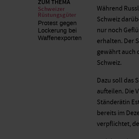
ZUM THEMA
Während Russlan
Schweizer
Rüstungsgüter
Schweiz darübe
Protest gegen
nur noch Geflü
Lockerung bei
Waffenexporten
erhalten. Der 
gewährt auch o
Schweiz.
Dazu soll das S
aufteilen. Die
Ständerätin Es
bereits im Dez
verpflichtet, 