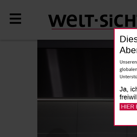
Direkt
zum
Inhalt
Dies
Abe
Unseren
globalen
Unterstü
Ja, ic
freiwi
HIER