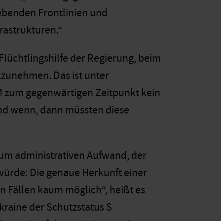
iebenden Frontlinien und
frastrukturen.“
üchtlingshilfe der Regierung, beim
kzunehmen. Das ist unter
M zum gegenwärtigen Zeitpunkt kein
 Und wenn, dann müssten diese
zum administrativen Aufwand, der
 würde: Die genaue Herkunft einer
len Fällen kaum m
ö
glich“, heißt es
raine der Schutzstatus S