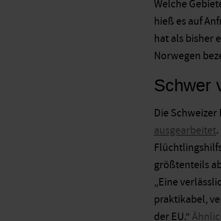
Welche Gebiete
hieß es auf An
hat als bisher 
Norwegen bezei
Schwer 
Die Schweizer
ausgearbeitet
.
Flüchtlingshil
größtenteils a
„Eine verlässl
praktikabel, v
der EU.“
Ähnlic