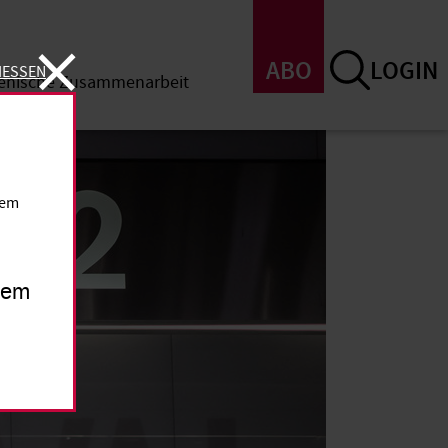
ABO
LOGIN
IESSEN
menische Zusammenarbeit
SSEN
dem
inem