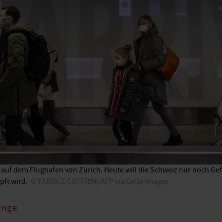
 auf dem Flughafen von Zürich. Heute will die Schweiz nur noch G
ft wird.
FABRICE COFFRINI/AFP via Getty Images
inge