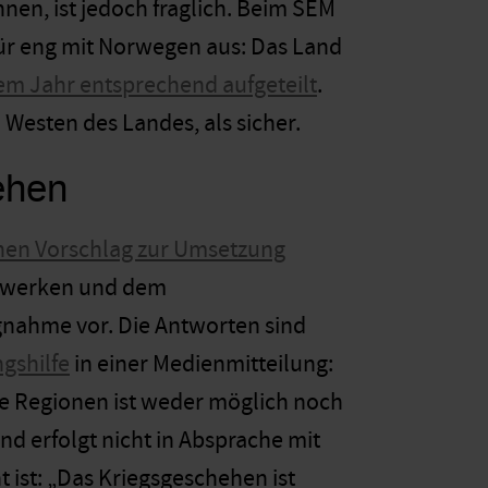
nen, ist jedoch fraglich. Beim SEM
für eng mit Norwegen aus: Das Land
nem Jahr entsprechend aufgeteilt
.
Westen des Landes, als sicher.
ehen
nen Vorschlag zur Umsetzung
lfswerken und dem
gnahme vor. Die Antworten sind
ngshilfe
in einer Medienmitteilung:
re Regionen ist weder m
ö
glich noch
d erfolgt nicht in Absprache mit
nt ist: „Das Kriegsgeschehen ist