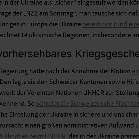
 in der Ukraine als „sicher“ eingestuft werden kön
frage der „NZZ am Sonntag“, man tausche sich da
einziges in Europa die Ukraine
bereits vor rund ei
chnet 14 ukrainische Regionen, insbesondere im 
vorhersehbares Kriegsgesch
 Regierung hatte nach der Annahme der Motion
ei
 Den legte sie den Schweizer Kantonen sowie Hi
fswerk der Vereinten Nationen UNHCR zur Stellun
blehnend. So
schreibt die Schweizerische Flüchtli
iche Einteilung der Ukraine in sichere und unsiche
erursacht einen großen administrativen Aufwand un
h klingt es beim UNHCR
, das in der Ukraine präse