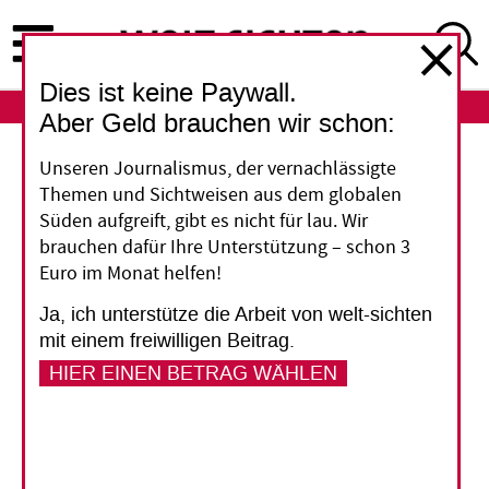
Direkt
zum
Inhalt
Dies ist keine Paywall.
ABO
LOGIN
Aber Geld brauchen wir schon:
CO2-Emissionen
Unseren Journalismus, der vernachlässigte
Themen und Sichtweisen aus dem globalen
Aufrüstung treibt
Süden aufgreift, gibt es nicht für lau. Wir
brauchen dafür Ihre Unterstützung – schon 3
Erderhitzung voran
Euro im Monat helfen!
Ja, ich unterstütze die Arbeit von welt-sichten
Europa will aufrüsten und weltweit sind die
mit einem freiwilligen Beitrag.
Militärausgaben bereits stark gestiegen. Wie viel
HIER EINEN BETRAG WÄHLEN
zusätzliche Treibhausgase das verursacht,
schätzen die Scientists for Global Responsibility
ab.