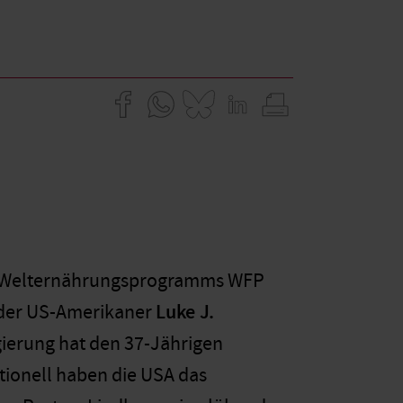
N-Welternährungsprogramms WFP
h der US-Amerikaner
Luke J.
gierung hat den 37-Jährigen
itionell haben die USA das