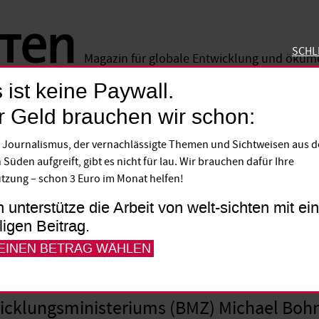
SCHL
Magazin für globale Entwicklung und öku
 ist keine Paywall.
SCHLIE
r Geld brauchen wir schon:
 Journalismus, der vernachlässigte Themen und Sichtweisen aus 
wo, was?
 Süden aufgreift, gibt es nicht für lau. Wir brauchen dafür Ihre
tzung – schon 3 Euro im Monat helfen!
r des UN-Welternährungsprogramms WFP wi
h unterstütze die Arbeit von welt-sichten mit e
lligen Beitrag.
uke J. Lindberg. Seit April ist Sebastian 
 EINEN BETRAG WÄHLEN
iftung Weltbevölkerung. Der Niederlände
 World Food Prize. Der langjährige frühere
cklungsministeriums (BMZ) Michael Bohnet