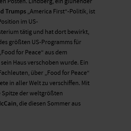
sen Posten. Lindberg, ein glühender
ld Trumps
„America First“-Politik, ist
Position im US-
terium tätig und hat dort bewirkt,
 des größten US-Programms für
„Food for Peace“ aus dem
 sein Haus verschoben wurde. Ein
 Fachleuten, über „Food for Peace“
 in aller Welt zu verschiffen. Mit
e Spitze der weltgrößten
McCain
, die diesen Sommer aus