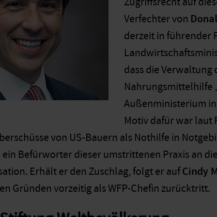
Zugriffsrecht auf die
Verfechter von
Dona
derzeit in führender 
Landwirtschaftsminis
dass die Verwaltung
Nahrungsmittelhilfe 
Außenministerium in
Motiv dafür war laut
erschüsse von US-Bauern als Nothilfe in Notgebiete
ein Befürworter dieser umstrittenen Praxis an di
ation. Erhält er den Zuschlag, folgt er auf
Cindy 
en Gründen vorzeitig als WFP-Chefin zurücktritt.