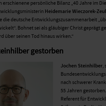
n erschienene persönliche Bilanz „40 Jahre im Die
twicklungsministerin
Heidemarie Wieczorek-Zeu
e die deutsche Entwicklungszusammenarbeit „übe
ickelt“. Bohnet sei als gläubiger Christ geprägt g
ird über seinen Tod hinaus wirken.“
einhilber gestorben
Jochen Steinhilber
,
Bundesentwicklungsm
nach schwerer Krankh
55 Jahren gestorben.
Referent für Entwickl