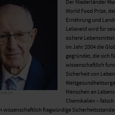
Der Niederländer
Hu
World Food Prize, de
Ernährung und Landw
Lelieveld wird für s
sichere Lebensmittel
im Jahr 2004 die Glob
gegründet, die sich f
wissenschaftlich fun
Sicherheit von Lebens
Weltgesundheitsorgan
Menschen an ­Lebensm
EN & CO
Chemikalien – falsch
n wissenschaftlich fragwürdige Sicherheitsstanda