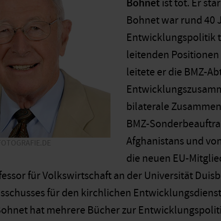
Bohnet
ist tot. Er st
Bohnet war rund 40 J
Entwicklungspolitik t
leitenden Positionen
leitete er die BMZ-Ab
Entwicklungszusamme
bilaterale Zusammena
BMZ-Sonderbeauftrag
Afghanistans und von
OTOGRAFIE.DE
die neuen EU-Mitglie
ssor für Volkswirtschaft an der Universität Duis
usschusses für den kirchlichen Entwicklungsdienst
ohnet hat mehrere Bücher zur Entwicklungspolitik