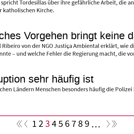
 spricht Tordesillas über ihre gefährliche Arbeit, di
r katholischen Kirche.
isches Vorgehen bringt keine 
l Ribeiro von der NGO Justiça Ambiental erklärt, wie
nnte – und welche Fehler die Regierung macht, die von
ption sehr häufig ist
lchen Ländern Menschen besonders häufig die Polize
Seite
1
Seite
2
Aktuelle
3
Seite
4
Seite
5
Seite
6
Seite
7
Seite
8
Seite
9
…
Seite