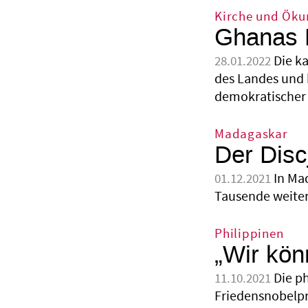
Kirche und Ök
Ghanas B
Die k
28.01.2022
des Landes und k
demokratischer 
Madagaskar
Der Disc
In Ma
01.12.2021
Tausende weiter
Philippinen
„Wir kön
Die ph
11.10.2021
Friedensnobelpr