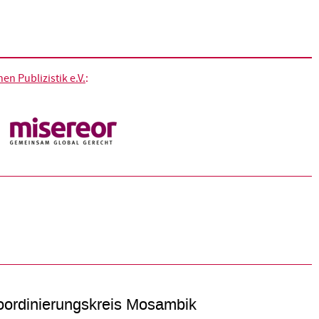
n Publizistik e.V.
:
ordinierungskreis Mosambik