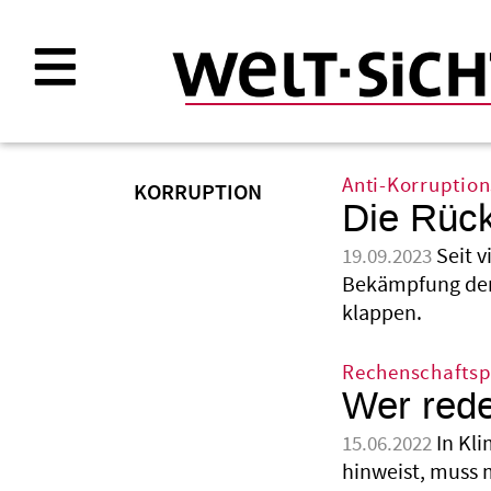
Direkt
zum
Inhalt
Anti-Korruptio
KORRUPTION
Die Rück
Seit 
19.09.2023
Bekämpfung der 
klappen.
Rechenschaftspf
Wer rede
In Kl
15.06.2022
hinweist, muss 