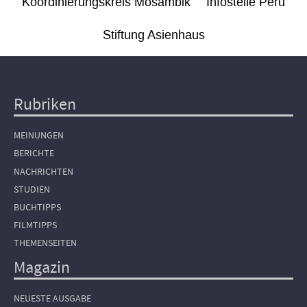
Koordinierungskreis Mosambik
Infostelle Peru
Stiftung Asienhaus
Rubriken
Hauptnavigation
MEINUNGEN
BERICHTE
NACHRICHTEN
STUDIEN
BUCHTIPPS
FILMTIPPS
THEMENSEITEN
Magazin
NEUESTE AUSGABE