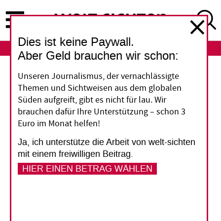
Direkt
zum
Inhalt
Dies ist keine Paywall.
ABO
LOGIN
Aber Geld brauchen wir schon:
Investitionen
Unseren Journalismus, der vernachlässigte
Themen und Sichtweisen aus dem globalen
SDG Finanzierung:
Süden aufgreift, gibt es nicht für lau. Wir
brauchen dafür Ihre Unterstützung – schon 3
Hoffen auf Impact
Euro im Monat helfen!
Investment
Ja, ich unterstütze die Arbeit von welt-sichten
mit einem freiwilligen Beitrag.
HIER EINEN BETRAG WÄHLEN
Die Vereinten Nationen schätzen den
Investitionsbedarf zur Finanzierung der UN-
Nachhaltigkeitsziele (SDG) auf bis zu fünf
Billionen US-Dollar jährlich. Privatinvestitionen